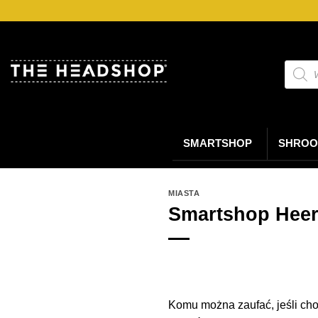
Przejdź
do
treści
Wyszu
produ
SMARTSHOP
SHROO
MIASTA
Smartshop Heer
Komu można zaufać, jeśli cho