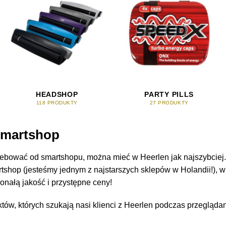
HEADSHOP
PARTY PILLS
118 PRODUKTY
27 PRODUKTY
Smartshop
ebować od smartshopu, można mieć w Heerlen jak najszybciej.
shop (jesteśmy jednym z najstarszych sklepów w Holandii!), 
onałą jakość i przystępne ceny!
któw, których szukają nasi klienci z Heerlen podczas przegląda