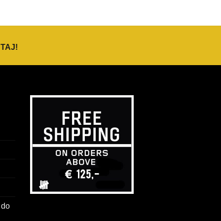
TAJ
!
 do