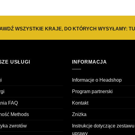
AWDŹ WSZYSTKIE KRAJE, DO KTÓRYCH WYSYŁAMY:
TU
SZE USŁUGI
INFORMACJA
i
Informacje o Headshop
gi
Program partnerski
ania FAQ
Kontakt
tność Methods
Zniżka
tyka zwrotów
Instrukcje dotyczące zestawu
uprawy