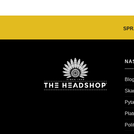
SPR
NA
Blog
Skar
Pyt
Pła
Poli