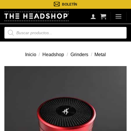
Saltar
BOLETÍN
al
contenido
Búsqueda
de
productos
Inicio
/
Headshop
/
Grinders
/
Metal