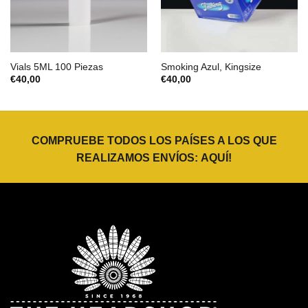
Vials 5ML 100 Piezas
Smoking Azul, Kingsize
€
40,00
€
40,00
COMPRUEBE TODOS LOS PAÍSES A LOS QUE
REALIZAMOS ENVÍOS:
AQUÍ
!