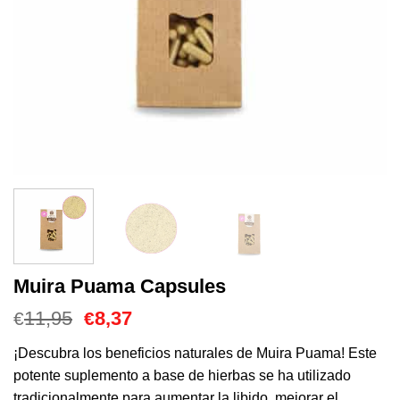
Muira Puama Capsules
El
El
11,95
8,37
€
€
precio
precio
original
actual
¡Descubra los beneficios naturales de Muira Puama! Este
era:
es:
potente suplemento a base de hierbas se ha utilizado
€11,95.
€8,37.
tradicionalmente para aumentar la libido, mejorar el