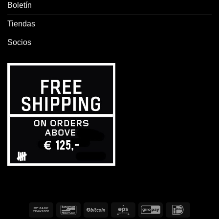
Boletín
Tiendas
Socios
Transferencia
Bancontact
BitCoin
Eps
GiroPay
IDeal