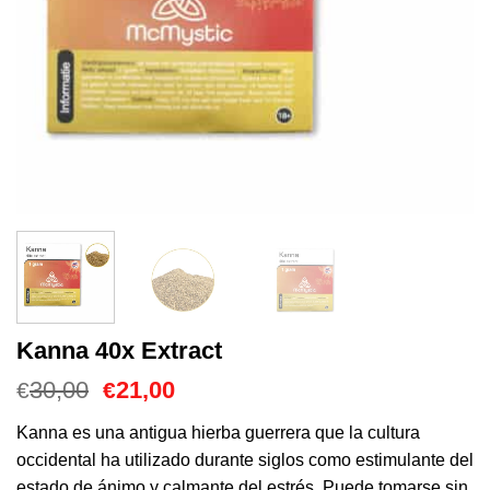
Kanna 40x Extract
El
El
30,00
21,00
€
€
precio
precio
original
actual
Kanna es una antigua hierba guerrera que la cultura
era:
es:
occidental ha utilizado durante siglos como estimulante del
€30,00.
€21,00.
estado de ánimo y calmante del estrés. Puede tomarse sin