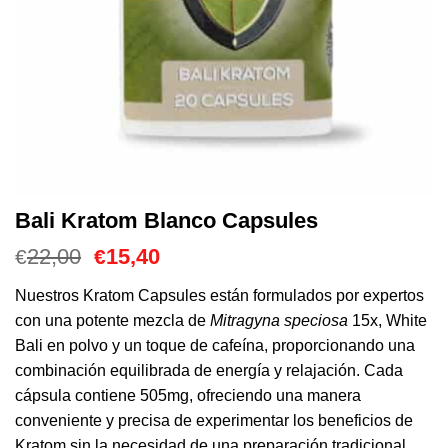
Bali Kratom Blanco Capsules
El
El
22,00
15,40
€
€
precio
precio
original
actual
Nuestros Kratom Capsules están formulados por expertos
era:
es:
con una potente mezcla de
Mitragyna speciosa
15x, White
€22,00.
€15,40.
Bali en polvo y un toque de cafeína, proporcionando una
combinación equilibrada de energía y relajación. Cada
cápsula contiene 505mg, ofreciendo una manera
conveniente y precisa de experimentar los beneficios de
Kratom sin la necesidad de una preparación tradicional.