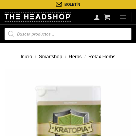
Saltar
BOLETÍN
al
contenido
Búsqueda
de
productos
Inicio
/
Smartshop
/
Herbs
/
Relax Herbs