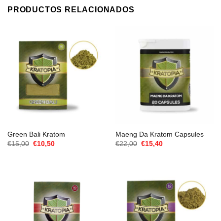
PRODUCTOS RELACIONADOS
Green Bali Kratom
Maeng Da Kratom Capsules
El
El
El
El
€
15,00
€
10,50
€
22,00
€
15,40
precio
precio
precio
precio
original
actual
original
actual
era:
es:
era:
es:
€15,00.
€10,50.
€22,00.
€15,40.