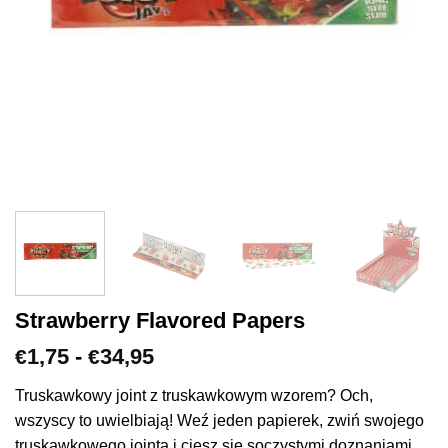
Strawberry Flavored Papers
Zakres
1,75
-
34,95
€
€
cen:
€1,75
Truskawkowy joint z truskawkowym wzorem? Och,
do
wszyscy to uwielbiają! Weź jeden papierek, zwiń swojego
€34,95
truskawkowego jointa i ciesz się soczystymi doznaniami.