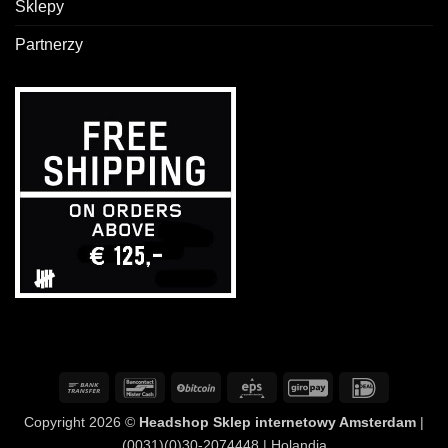
Sklepy
Partnerzy
Przelew
Bancontact
BitCoin
Eps
GiroPay
IDeal
bankowy
Copyright 2026 ©
Headshop Sklep internetowy Amsterdam
|
(0031)(0)30-2074448 | Holandia