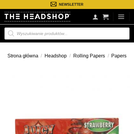
Przejdź
NEWSLETTER
do
treści
Wyszukiwarka
produktów
Strona główna
/
Headshop
/
Rolling Papers
/
Papers