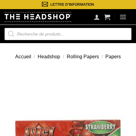
Passer
LETTRE D'INFORMATION
au
contenu
Recherche
de
produits
Accueil
/
Headshop
/
Rolling Papers
/
Papers