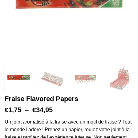
Fraise Flavored Papers
Plage
1,75
–
34,95
€
€
de
prix :
Un joint aromatisé à la fraise avec un motif de fraise ? Tout
€1,75
le monde l'adore ! Prenez un papier, roulez votre joint à la
à
fraise et profitez de l'expérience juteuse. Non seulement