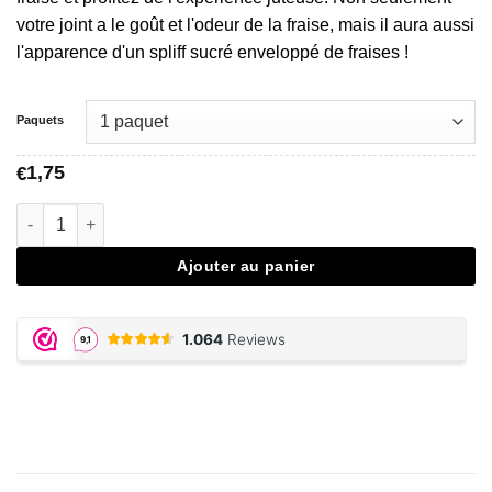
€34,95
votre joint a le goût et l'odeur de la fraise, mais il aura aussi
l'apparence d'un spliff sucré enveloppé de fraises !
Paquets
1,75
€
quantité de Strawberry Flavored Papers
Ajouter au panier