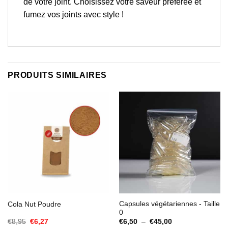
de votre joint. Choisissez votre saveur préférée et
fumez vos joints avec style !
PRODUITS SIMILAIRES
Capsules végétariennes - Taille
Cola Nut Poudre
0
Le
Le
Plage
€
8,95
€
6,27
€
6,50
–
€
45,00
prix
prix
de