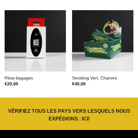
initial
actuel
prix :
était :
est :
€6,50
€8,95.
€6,27.
à
€45,00
Pèse-bagages
Smoking Vert, Chanvre
€
20,00
€
40,00
VÉRIFIEZ TOUS LES PAYS VERS LESQUELS NOUS
EXPÉDIONS :
ICI
!