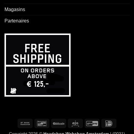
Magasins
Partenaires
Virement
Bancontact
BitCoin
Eps
GiroPay
IDeal
bancaire
Copyright 2026 ©
Headshop Webshop Amsterdam
| (0031)