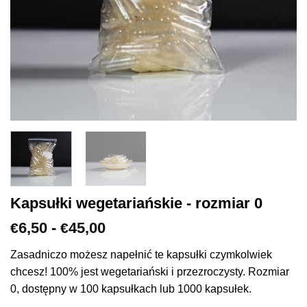
Kapsułki wegetariańskie - rozmiar 0
Zakres
6,50
-
45,00
€
€
cen:
€6,50
Zasadniczo możesz napełnić te kapsułki czymkolwiek
do
chcesz! 100% jest wegetariański i przezroczysty. Rozmiar
€45,00
0, dostępny w 100 kapsułkach lub 1000 kapsułek.