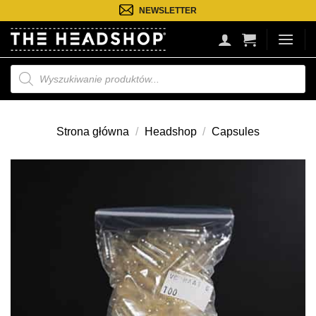
Przejdź
NEWSLETTER
do
treści
Wyszukiwarka
produktów
Strona główna
/
Headshop
/
Capsules