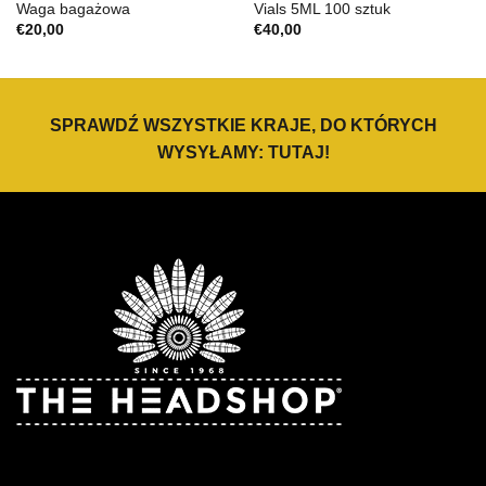
Waga bagażowa
Vials 5ML 100 sztuk
€
20,00
€
40,00
SPRAWDŹ WSZYSTKIE KRAJE, DO KTÓRYCH
WYSYŁAMY:
TUTAJ
!