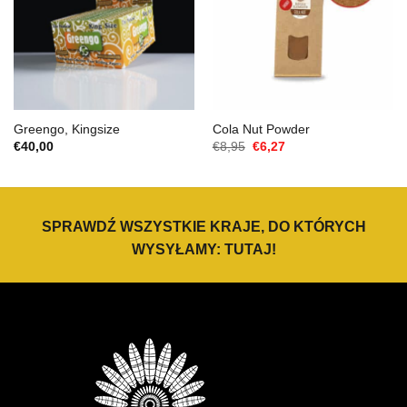
Greengo, Kingsize
Cola Nut Powder
Cena
Aktualna
€
40,00
€
8,95
€
6,27
Original
cena
wynosiła:
to:
€8,95.
€6,27.
SPRAWDŹ WSZYSTKIE KRAJE, DO KTÓRYCH
WYSYŁAMY:
TUTAJ
!