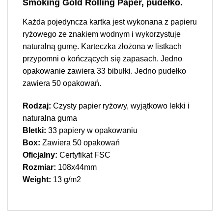
Smoking Gold Rolling Paper, pudełko.
Każda pojedyncza kartka jest wykonana z papieru
ryżowego ze znakiem wodnym i wykorzystuje
naturalną gumę. Karteczka złożona w listkach
przypomni o kończących się zapasach. Jedno
opakowanie zawiera 33 bibułki. Jedno pudełko
zawiera 50 opakowań.
Rodzaj:
Czysty papier ryżowy, wyjątkowo lekki i
naturalna guma
Bletki:
33 papiery w opakowaniu
Box:
Zawiera 50 opakowań
Oficjalny:
Certyfikat FSC
Rozmiar:
108x44mm
Weight:
13 g/m2