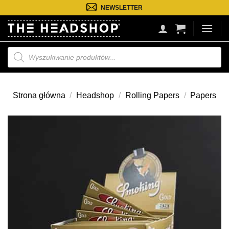
Przejdź
NEWSLETTER
do
treści
Wyszukiwarka
produktów
Strona główna
/
Headshop
/
Rolling Papers
/
Papers