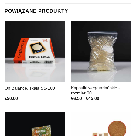
POWIĄZANE PRODUKTY
Kapsułki wegetariańskie -
On Balance, skala SS-100
rozmiar 00
Zakres
€
50,00
€
6,50
-
€
45,00
cen:
€6,50
do
€45,00