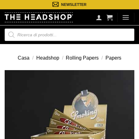
Salta
NEWSLETTER
ai
contenuti
Ricerca
prodotti
Casa
/
Headshop
/
Rolling Papers
/
Papers