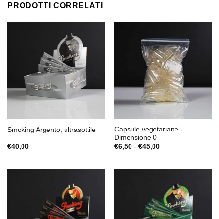
PRODOTTI CORRELATI
Capsule vegetariane -
Smoking Argento, ultrasottile
Dimensione 0
Fascia
€
40,00
€
6,50
-
€
45,00
di
prezzo:
da
€6,50
a
€45,00