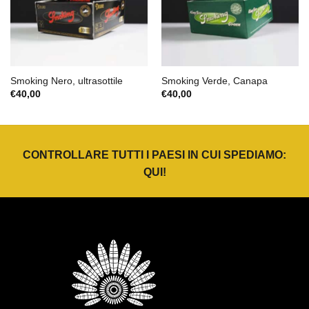
Smoking Nero, ultrasottile
Smoking Verde, Canapa
€
40,00
€
40,00
CONTROLLARE TUTTI I PAESI IN CUI SPEDIAMO:
QUI
!