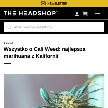
Przejdź
NEWSLETTER
do
treści
Wyszukiwarka
produktów
BLOGI
Wszystko o Cali Weed: najlepsza
marihuana z Kalifornii