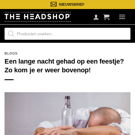
Ga
NIEUWSBRIEF
naar
inhoud
Producten
zoeken
BLOGS
Een lange nacht gehad op een feestje?
Zo kom je er weer bovenop!