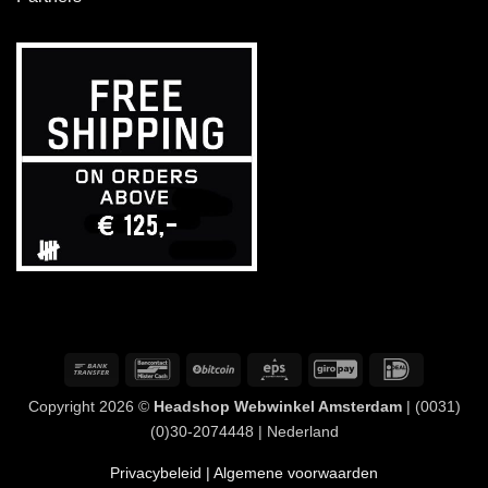
Overschrijving
Bancontact
BitCoin
Eps
GiroPay
IDeal
Copyright 2026 ©
Headshop Webwinkel Amsterdam
| (0031)
(0)30-2074448 | Nederland
Privacybeleid
| Algemene voorwaarden