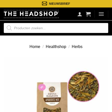
Ga
NIEUWSBRIEF
naar
inhoud
Producten
zoeken
Home
/
Healthshop
/
Herbs