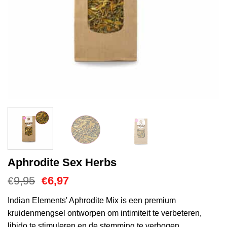
Aphrodite Sex Herbs
Oorspronkelijke
Huidige
9,95
6,97
€
€
prijs
prijs
was:
is:
Indian Elements' Aphrodite Mix is een premium
€9,95.
€6,97.
kruidenmengsel ontworpen om intimiteit te verbeteren,
libido te stimuleren en de stemming te verhogen.