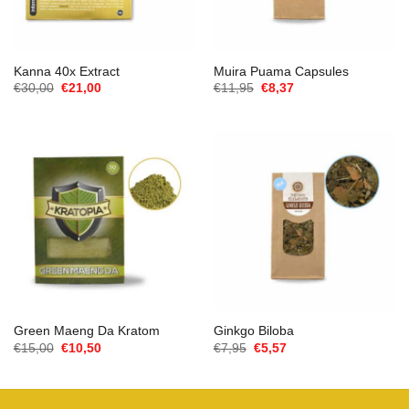
Kanna 40x Extract
Muira Puama Capsules
Oorspronkelijke
Huidige
Oorspronkelijke
Huidige
€
30,00
€
21,00
€
11,95
€
8,37
prijs
prijs
prijs
prijs
was:
is:
was:
is:
€30,00.
€21,00.
€11,95.
€8,37.
Green Maeng Da Kratom
Ginkgo Biloba
Oorspronkelijke
Huidige
Oorspronkelijke
Huidige
€
15,00
€
10,50
€
7,95
€
5,57
prijs
prijs
prijs
prijs
was:
is:
was:
is:
€15,00.
€10,50.
€7,95.
€5,57.