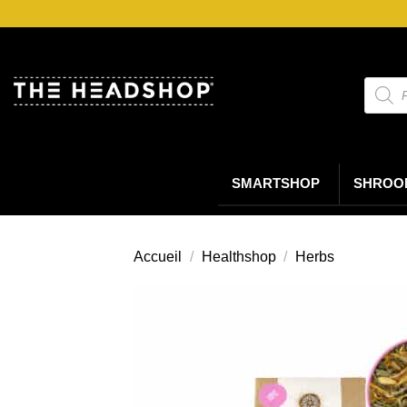
Passer
au
contenu
Reche
de
produi
SMARTSHOP
SHROO
Accueil
/
Healthshop
/
Herbs