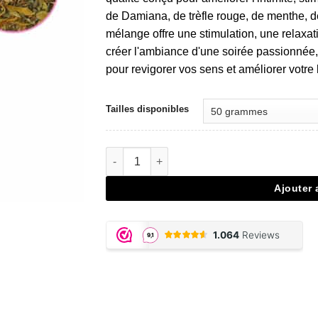
€9,95.
€6,97.
de Damiana, de trèfle rouge, de menthe, de
mélange offre une stimulation, une relaxati
créer l'ambiance d'une soirée passionnée,
pour revigorer vos sens et améliorer votre 
Tailles disponibles
quantité de Aphrodite Sex Herbs
Ajouter 