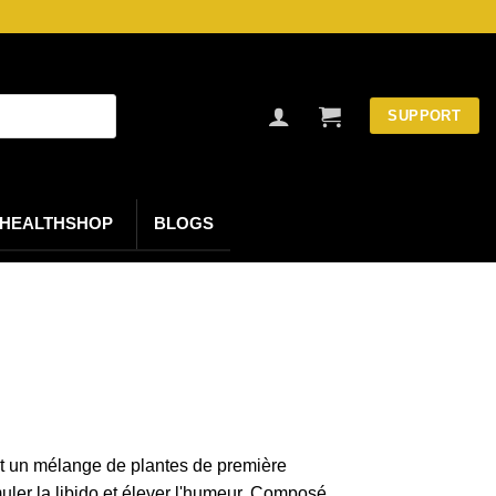
SUPPORT
HEALTHSHOP
BLOGS
t un mélange de plantes de première
imuler la libido et élever l'humeur. Composé