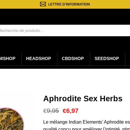
LETTRE D'INFORMATION
rche
ts
MSHOP
HEADSHOP
CBDSHOP
SEEDSHOP
Aphrodite Sex Herbs
Le
Le
9,95
6,97
€
€
prix
prix
initial
actuel
Le mélange Indian Elements' Aphrodite es
était :
est :
qualité conçu pour améliorer l'intimité, st