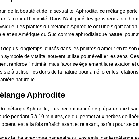
ur, de la beauté et de la sexualité, Aphrodite, ce mélange porte
rer l'amour et l'intimité. Dans l'Antiquité, les gens rendaient h
hysique. Les plantes du mélange Aphrodite ont une signification h
le et en Amérique du Sud comme aphrodisiaque naturel pour stimu
ont depuis longtemps utilisés dans les philtres d'amour en raison
n symbole de vitalité, souvent utilisé pour éveiller les sens. 
nt renforce l'intimité, mais favorise également la relaxation e
siste à utiliser les dons de la nature pour améliorer les relation
anière naturelle.
mélange Aphrodite
du mélange Aphrodite, il est recommandé de préparer une tisane fo
de pendant 5 à 10 minutes, ce qui permet aux herbes de libére
 obtenu est à la fois rafraîchissant et relaxant, parfait pour se 
ez le thé avec votre partenaire ou vos amis, car le mélange es