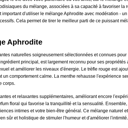
hrodisiaques du mélange, associées à sa capacité à favoriser la r
t important d'utiliser le mélange Aphrodite avec modération - un
essifs. Cela permet de tirer le meilleur parti de ce puissant mé
ge Aphrodite
ntes naturelles soigneusement sélectionnées et connues pour le
ingrédient principal, est largement reconnu pour ses propriétés a
xuel et améliorer les niveaux d'énergie. Le trèfle rouge est ajou
ant un comportement calme. La menthe rehausse l'expérience se
le corps.
antes et relaxantes supplémentaires, améliorant encore l'expéri
m floral qui favorise la tranquillité et la sensualité. Ensemble
riences intimes et votre bien-être général. Ce mélange naturel 
yen sûr et holistique de stimuler l'humeur et d'améliorer l'intimité.