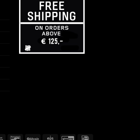
Banküberweisung
Bancontact
BitCoin
Eps
GiroPay
IDeal