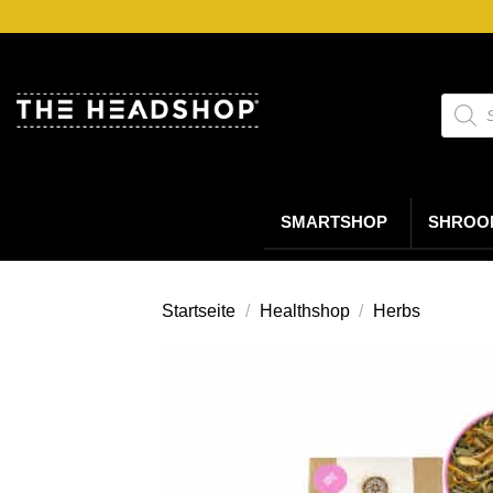
Zum
Inhalt
springen
Suche
nach
Produk
SMARTSHOP
SHROO
Startseite
/
Healthshop
/
Herbs