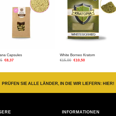
ana Capsules
White Borneo Kratom
Ursprünglicher
Aktueller
Ursprünglicher
Aktueller
95
€
8,37
€
15,00
€
10,50
Preis
Preis
Preis
Preis
war:
ist:
war:
ist:
€11,95
€8,37.
€15,00
€10,50.
PRÜFEN SIE ALLE LÄNDER, IN DIE WIR LIEFERN:
HIER
!
SERE
INFORMATIONEN