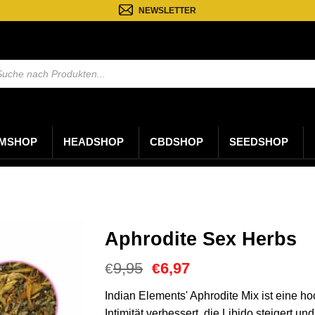
NEWSLETTER
ten
MSHOP
HEADSHOP
CBDSHOP
SEEDSHOP
Aphrodite Sex Herbs
Ursprünglicher
Aktueller
9,95
6,97
€
€
Preis
Preis
war:
ist:
Indian Elements' Aphrodite Mix ist eine h
€9,95
€6,97.
Intimität verbessert, die Libido steigert 