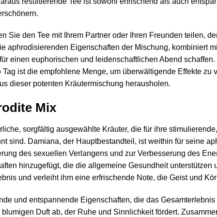
araus resultierende Tee ist sowohl erfrischend als auch entspa
erschönern.
ten Sie den Tee mit Ihrem Partner oder Ihren Freunden teilen, 
 Die aphrodisierenden Eigenschaften der Mischung, kombiniert mi
ür einen euphorischen und leidenschaftlichen Abend schaffen. E
ag ist die empfohlene Menge, um überwältigende Effekte zu ver
us dieser potenten Kräutermischung herausholen.
rodite Mix
rliche, sorgfältig ausgewählte Kräuter, die für ihre stimulieren
 sind. Damiana, der Hauptbestandteil, ist weithin für seine a
gerung des sexuellen Verlangens und zur Verbesserung des Ene
en hinzugefügt, die die allgemeine Gesundheit unterstützen un
bnis und verleiht ihm eine erfrischende Note, die Geist und Kör
ende und entspannende Eigenschaften, die das Gesamterlebnis 
blumigen Duft ab, der Ruhe und Sinnlichkeit fördert. Zusammen 