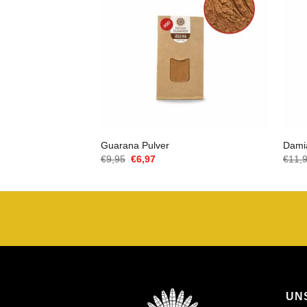
Guarana Pulver
Dami
Ursprünglicher
Aktueller
€
9,95
€
6,97
€
11,
Preis
Preis
war:
ist:
€9,95
€6,97.
UN