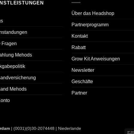
ENSTLEISTUNGEN
Über das Headshop
gs
Partnerprogramm
nstandungen
Kontakt
 Fragen
Rabatt
ahlung Mehods
Grow Kit Anweisungen
gabepolitik
Newsletter
sandversicherung
Geschäfte
sand Mehods
Partner
Konto
rdam
| (0031)(0)30-2074448 | Niederlande