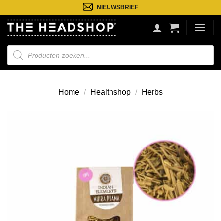
Ga
NIEUWSBRIEF
naar
inhoud
Producten
zoeken
Home
/
Healthshop
/
Herbs