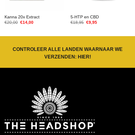
Kanna 20x Extract
5-HTP en CBD
Oorspronkelijke
Huidige
Oorspronkelijke
Huidige
€
20,00
€
14,00
€
18,95
€
9,95
prijs
prijs
prijs
prijs
was:
is:
was:
is:
€20,00.
€14,00.
€18,95.
€9,95.
CONTROLEER ALLE LANDEN WAARNAAR WE
VERZENDEN:
HIER
!