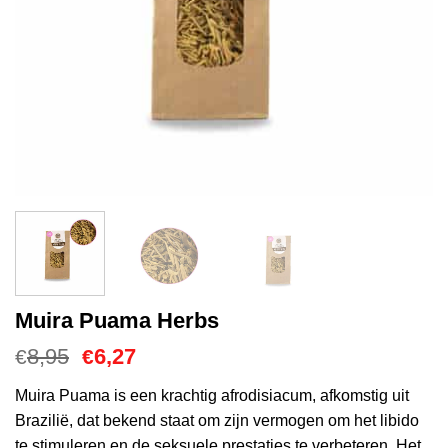
Muira Puama Herbs
Oorspronkelijke
Huidige
8,95
6,27
€
€
prijs
prijs
was:
is:
Muira Puama is een krachtig afrodisiacum, afkomstig uit
€8,95.
€6,27.
Brazilië, dat bekend staat om zijn vermogen om het libido
te stimuleren en de seksuele prestaties te verbeteren. Het