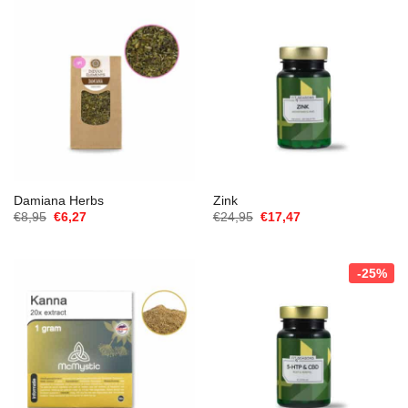
Damiana Herbs
Zink
Oorspronkelijke
Huidige
Oorspronkelijke
Huidige
€
8,95
€
6,27
€
24,95
€
17,47
prijs
prijs
prijs
prijs
was:
is:
was:
is:
€8,95.
€6,27.
€24,95.
€17,47.
-25%