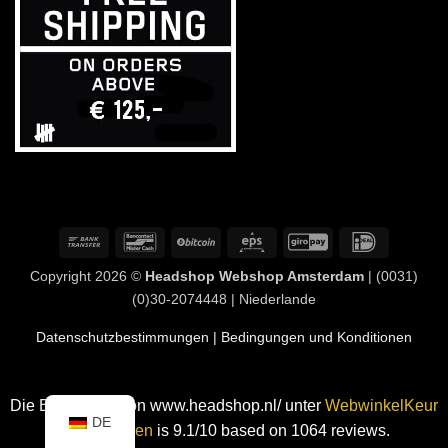
Banküberweisung
Bancontact
BitCoin
Eps
GiroPay
IDeal
Copyright 2026 ©
Headshop Webshop Amsterdam
| (0031)
(0)30-2074448 | Niederlande
Datenschutzbestimmungen
| Bedingungen und Konditionen
Die Bewertung von www.headshop.nl/ unter
WebwinkelKeur
DE
Bewertungen
is 9.1/10 based on 1064 reviews.