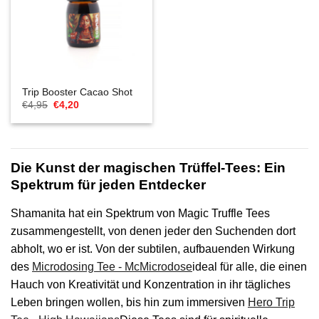
Trip Booster Cacao Shot
Ursprünglicher
Aktueller
€
4,95
€
4,20
Preis
Preis
war:
ist:
€4,95
€4,20.
Die Kunst der magischen Trüffel-Tees: Ein
Spektrum für jeden Entdecker
Shamanita hat ein Spektrum von Magic Truffle Tees
zusammengestellt, von denen jeder den Suchenden dort
abholt, wo er ist. Von der subtilen, aufbauenden Wirkung
des
Microdosing Tee - McMicrodose
ideal für alle, die einen
Hauch von Kreativität und Konzentration in ihr tägliches
Leben bringen wollen, bis hin zum immersiven
Hero Trip