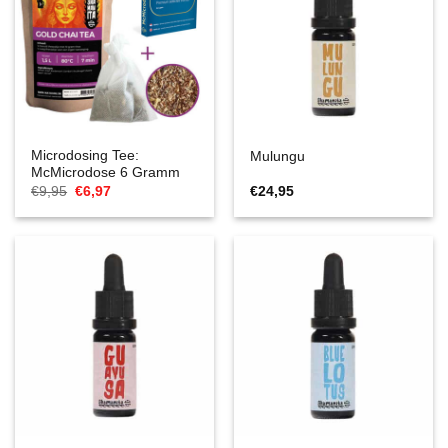
Microdosing Tee:
Mulungu
McMicrodose 6 Gramm
Ursprünglicher
Aktueller
€
9,95
€
6,97
€
24,95
Preis
Preis
war:
ist:
€9,95
€6,97.