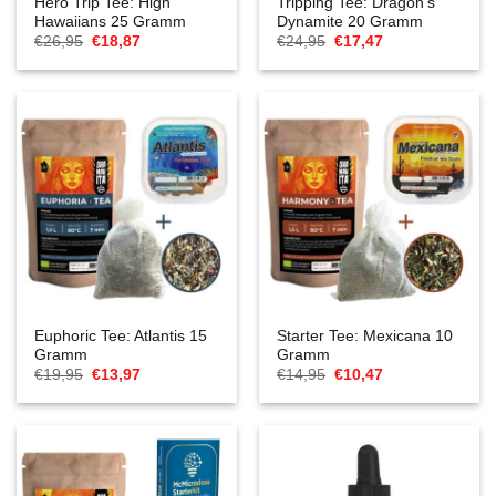
Hero Trip Tee: High
Tripping Tee: Dragon’s
Hawaiians 25 Gramm
Dynamite 20 Gramm
Ursprünglicher
Aktueller
Ursprünglicher
Aktueller
€
26,95
€
18,87
€
24,95
€
17,47
Preis
Preis
Preis
Preis
war:
ist:
war:
ist:
€26,95
€18,87.
€24,95
€17,47.
Euphoric Tee: Atlantis 15
Starter Tee: Mexicana 10
Gramm
Gramm
Ursprünglicher
Aktueller
Ursprünglicher
Aktueller
€
19,95
€
13,97
€
14,95
€
10,47
Preis
Preis
Preis
Preis
war:
ist:
war:
ist:
€19,95
€13,97.
€14,95
€10,47.