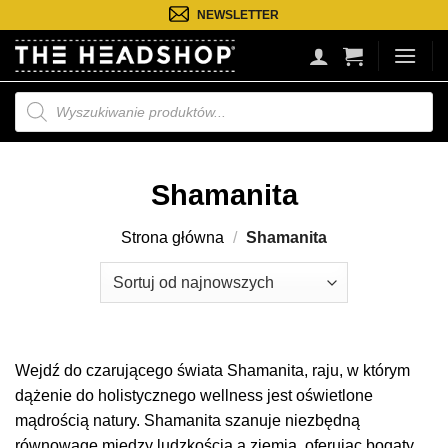
Przejdź
NEWSLETTER
do
treści
Wyszukiwarka
produktów
Shamanita
Strona główna
/
Shamanita
Wejdź do czarującego świata Shamanita, raju, w którym
dążenie do holistycznego wellness jest oświetlone
mądrością natury. Shamanita szanuje niezbędną
równowagę między ludzkością a ziemią, oferując bogaty