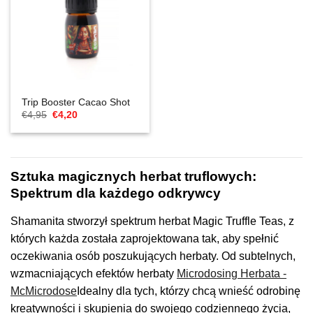
Trip Booster Cacao Shot
Cena
Aktualna
€
4,95
€
4,20
Original
cena
wynosiła:
to:
€4,95.
€4,20.
Sztuka magicznych herbat truflowych:
Spektrum dla każdego odkrywcy
Shamanita stworzył spektrum herbat Magic Truffle Teas, z
których każda została zaprojektowana tak, aby spełnić
oczekiwania osób poszukujących herbaty. Od subtelnych,
wzmacniających efektów herbaty
Microdosing Herbata -
McMicrodose
Idealny dla tych, którzy chcą wnieść odrobinę
kreatywności i skupienia do swojego codziennego życia,