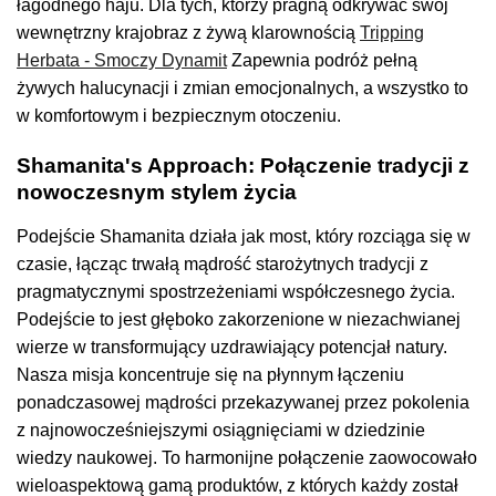
łagodnego haju. Dla tych, którzy pragną odkrywać swój
wewnętrzny krajobraz z żywą klarownością
Tripping
Herbata - Smoczy Dynamit
Zapewnia podróż pełną
żywych halucynacji i zmian emocjonalnych, a wszystko to
w komfortowym i bezpiecznym otoczeniu.
Shamanita's Approach: Połączenie tradycji z
nowoczesnym stylem życia
Podejście Shamanita działa jak most, który rozciąga się w
czasie, łącząc trwałą mądrość starożytnych tradycji z
pragmatycznymi spostrzeżeniami współczesnego życia.
Podejście to jest głęboko zakorzenione w niezachwianej
wierze w transformujący uzdrawiający potencjał natury.
Nasza misja koncentruje się na płynnym łączeniu
ponadczasowej mądrości przekazywanej przez pokolenia
z najnowocześniejszymi osiągnięciami w dziedzinie
wiedzy naukowej. To harmonijne połączenie zaowocowało
wieloaspektową gamą produktów, z których każdy został