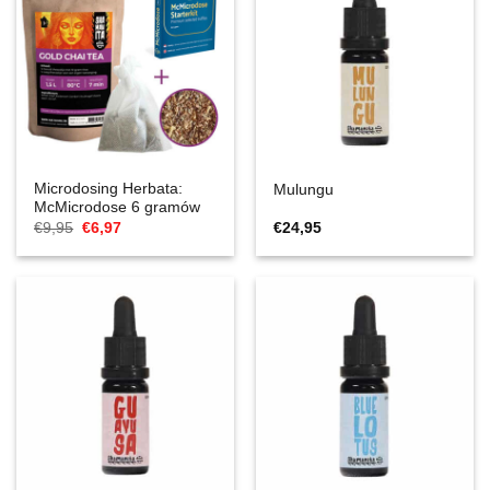
Microdosing Herbata:
Mulungu
McMicrodose 6 gramów
Cena
Aktualna
€
9,95
€
6,97
€
24,95
Original
cena
wynosiła:
to:
€9,95.
€6,97.