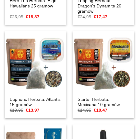
Hero Trip Herbata: High
Tripping Herbata:
Hawaiians 25 gramów
Dragon’s Dynamite 20
gramów
Cena
Aktualna
Cena
Aktualna
€
26,95
€
18,87
€
24,95
€
17,47
Original
cena
Original
cena
wynosiła:
to:
wynosiła:
to:
€26,95.
€18,87.
€24,95.
€17,47.
Euphoric Herbata: Atlantis
Starter Herbata:
15 gramów
Mexicana 10 gramów
Cena
Aktualna
Cena
Aktualna
€
19,95
€
13,97
€
14,95
€
10,47
Original
cena
Original
cena
wynosiła:
to:
wynosiła:
to:
€19,95.
€13,97.
€14,95.
€10,47.