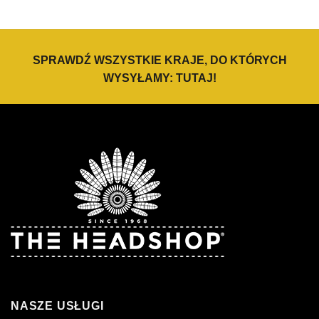
SPRAWDŹ WSZYSTKIE KRAJE, DO KTÓRYCH
WYSYŁAMY:
TUTAJ
!
NASZE USŁUGI