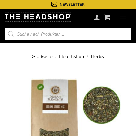
Zum
NEWSLETTER
Inhalt
springen
Suche
nach
Produkten
Startseite
/
Healthshop
/
Herbs