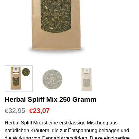
Herbal Spliff Mix 250 Gramm
Ursprünglicher
Aktueller
32,95
23,07
€
€
Preis
Preis
war:
ist:
Herbal Spliff Mix ist eine erstklassige Mischung aus
€32,95
€23,07.
natürlichen Kräutern, die zur Entspannung beitragen und
die Wirkung von Cannabis verstärken. Diese einzigartige