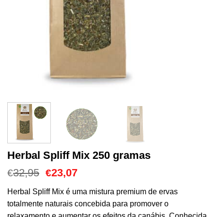
Herbal Spliff Mix 250 gramas
O
O
32,95
23,07
€
€
preço
preço
original
atual
Herbal Spliff Mix é uma mistura premium de ervas
era:
é:
totalmente naturais concebida para promover o
€32,95.
€23,07.
relaxamento e aumentar os efeitos da canábis. Conhecida