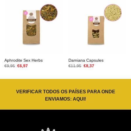
Aphrodite Sex Herbs
Damiana Capsules
O
O
O
O
€
9,95
€
6,97
€
11,95
€
8,37
preço
preço
preço
preço
original
atual
original
atual
era:
é:
era:
é:
€9,95.
€6,97.
€11,95.
€8,37.
VERIFICAR TODOS OS PAÍSES PARA ONDE
ENVIAMOS:
AQUI
!