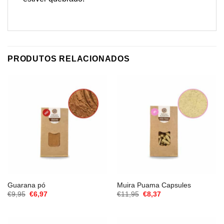
PRODUTOS RELACIONADOS
Guarana pó
Muira Puama Capsules
O
O
O
O
€
9,95
€
6,97
€
11,95
€
8,37
preço
preço
preço
preço
original
atual
original
atual
era:
é:
era:
é:
€9,95.
€6,97.
€11,95.
€8,37.