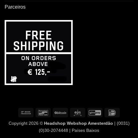
Parceiros
Transferência
Contacto
BitCoin
Eps
GiroPay
IDeal
bancária
com
Copyright 2026 ©
Headshop Webshop Amesterdão
| (0031)
o
(0)30-2074448 | Países Baixos
banco