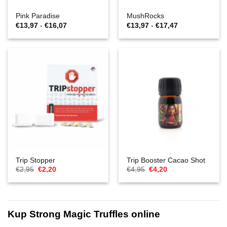
Pink Paradise
MushRocks
Zakres
Zakres
€
13,97
-
€
16,07
€
13,97
-
€
17,47
cen:
cen:
€13,97
€13,97
do
do
€16,07
€17,47
Trip Stopper
Trip Booster Cacao Shot
Cena
Aktualna
Cena
Aktualna
€
2,95
€
2,20
€
4,95
€
4,20
Original
cena
Original
cena
wynosiła:
to:
wynosiła:
to:
€2,95.
€2,20.
€4,95.
€4,20.
Kup Strong Magic Truffles online