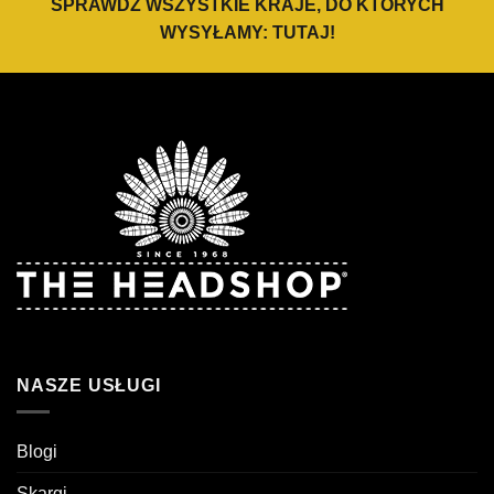
SPRAWDŹ WSZYSTKIE KRAJE, DO KTÓRYCH
WYSYŁAMY:
TUTAJ
!
NASZE USŁUGI
Blogi
Skargi