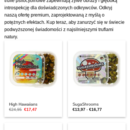
trufle psilocybinowe zapewniają żywe obrazy i głęboką
introspekcję dla doświadczonych odkrywców. Odkryj
naszą ofertę premium, zaprojektowaną z myślą o
potężnych efektach. Kup teraz, aby zanurzyć się w świecie
podwyższonej świadomości z najsilniejszymi truflami
natury.
High Hawaiians
SugaShrooms
Cena
Aktualna
Zakres
€
24,95
€
17,47
€
13,97
-
€
16,77
Original
cena
cen:
wynosiła:
to:
€13,97
€24,95.
€17,47.
do
€16,77