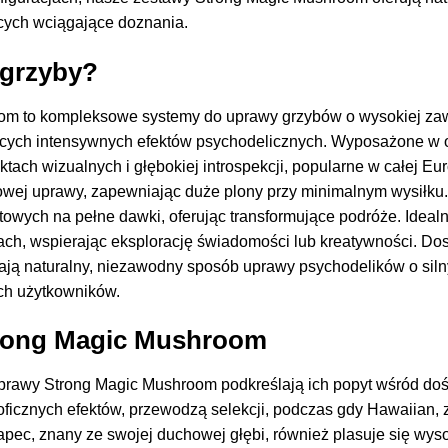
cych wciągające doznania.
 grzyby?
m to kompleksowe systemy do uprawy grzybów o wysokiej zawa
ych intensywnych efektów psychodelicznych. Wyposażone w od
tach wizualnych i głębokiej introspekcji, popularne w całej Eur
owej uprawy, zapewniając duże plony przy minimalnym wysiłku.
towych na pełne dawki, oferując transformujące podróże. Ide
ach, wspierając eksplorację świadomości lub kreatywności. Do
ą naturalny, niezawodny sposób uprawy psychodelików o silny
ch użytkowników.
trong Magic Mushroom
uprawy Strong Magic Mushroom podkreślają ich popyt wśród 
oficznych efektów, przewodzą selekcji, podczas gdy Hawaiian, 
c, znany ze swojej duchowej głębi, również plasuje się wysok