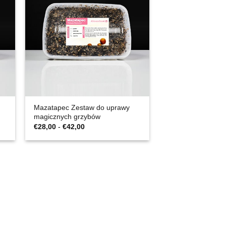
Mazatapec Zestaw do uprawy
magicznych grzybów
Zakres
€
28,00
-
€
42,00
cen:
€28,00
do
€42,00