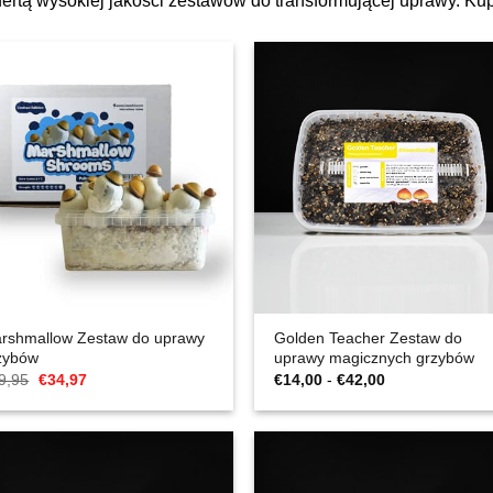
ertą wysokiej jakości zestawów do transformującej uprawy. Kup 
rshmallow Zestaw do uprawy
Golden Teacher Zestaw do
zybów
uprawy magicznych grzybów
Cena
Aktualna
Zakres
9,95
€
34,97
€
14,00
-
€
42,00
Original
cena
cen:
wynosiła:
to:
€14,00
€49,95.
€34,97.
do
€42,00