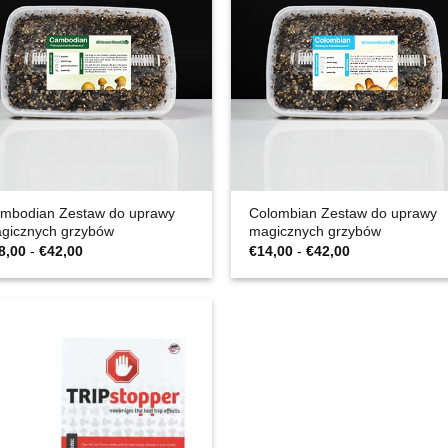
mbodian Zestaw do uprawy
Colombian Zestaw do uprawy
gicznych grzybów
magicznych grzybów
Zakres
Zakres
8,00
-
€
42,00
€
14,00
-
€
42,00
cen:
cen:
€28,00
€14,00
do
do
€42,00
€42,00