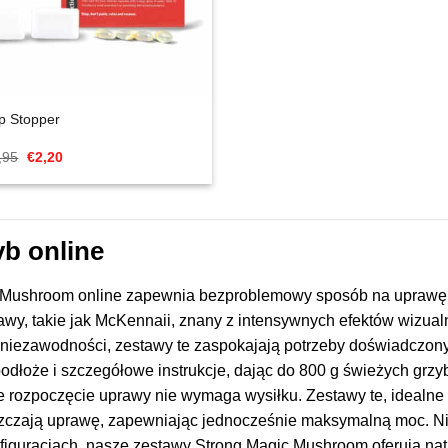
ip Stopper
Cena
Aktualna
,95
€
2,20
Original
cena
wynosiła:
to:
€2,95.
€2,20.
b online
Mushroom online zapewnia bezproblemowy sposób na uprawę 
awy, takie jak McKennaii, znany z intensywnych efektów wizual
o niezawodności, zestawy te zaspokajają potrzeby doświadczo
odłoże i szczegółowe instrukcje, dając do 800 g świeżych grz
ie rozpoczęcie uprawy nie wymaga wysiłku. Zestawy te, ideal
zczają uprawę, zapewniając jednocześnie maksymalną moc. Nie
iguracjach, nasze zestawy Strong Magic Mushroom oferują natu