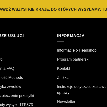
AWDŹ WSZYSTKIE KRAJE, DO KTÓRYCH WYSYŁAMY:
TU
SZE USŁUGI
INFORMACJA
i
Informacje o Headshop
gi
Program partnerski
ania FAQ
Kontakt
tność Methods
Zniżka
tyka zwrotów
Instrukcje dotyczące zestawu
uprawy
pieczenie przesyłki
Newsletter
ody wysyłki 1TP373