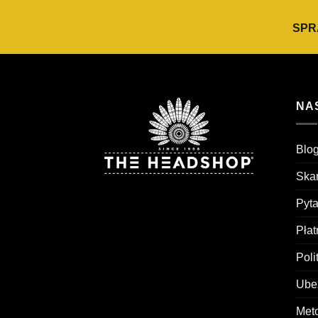
SPR
NA
Blog
Skar
Pyt
Pła
Poli
Ubez
Met