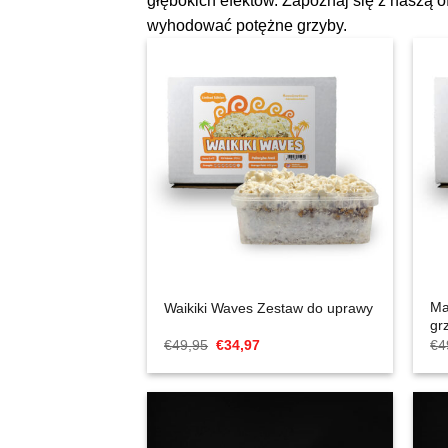
głębokich efektów. Zapoznaj się z naszą of
wyhodować potężne grzyby.
Ma
Waikiki Waves Zestaw do uprawy
gr
Cena
Aktualna
€
49,95
€
34,97
€
4
Original
cena
wynosiła:
to:
€49,95.
€34,97.