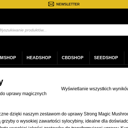
NEWSLETTER
kiwarka
któw
MSHOP
HEADSHOP
CBDSHOP
SEEDSHOP
y
Wyświetlanie wszystkich wynikó
 do uprawy magicznych
czne dzięki naszym zestawom do uprawy Strong Magic Mushroo
ją grzyby o wysokiej zawartości sylocybiny, idealne dla dośw