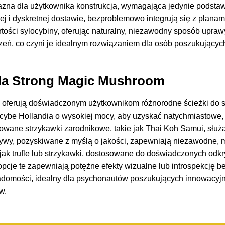
jazna dla użytkownika konstrukcja, wymagająca jedynie podsta
 i dyskretnej dostawie, bezproblemowo integrują się z planam
rtości sylocybiny, oferując naturalny, niezawodny sposób upra
eń, co czyni je idealnym rozwiązaniem dla osób poszukującyc
dla Strong Magic Mushroom
h oferują doświadczonym użytkownikom różnorodne ścieżki do 
cybe Hollandia o wysokiej mocy, aby uzyskać natychmiastowe, in
owane strzykawki zarodnikowe, takie jak Thai Koh Samui, służą
wy, pozyskiwane z myślą o jakości, zapewniają niezawodne, mo
 jak trufle lub strzykawki, dostosowane do doświadczonych odk
pcje te zapewniają potężne efekty wizualne lub introspekcję b
omości, idealny dla psychonautów poszukujących innowacyjnyc
w.