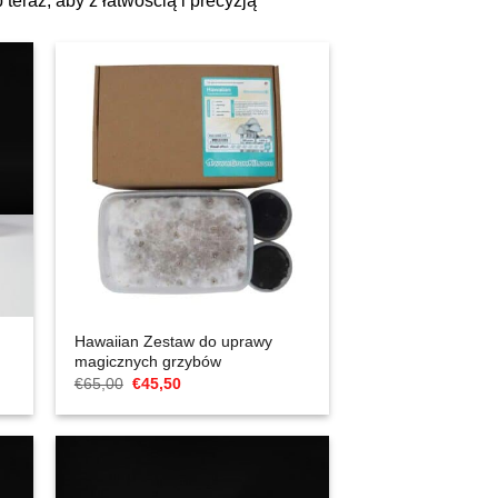
teraz, aby z łatwością i precyzją
Hawaiian Zestaw do uprawy
magicznych grzybów
Cena
Aktualna
€
65,00
€
45,50
Original
cena
wynosiła:
to:
€65,00.
€45,50.