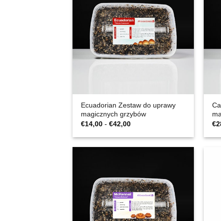
Ecuadorian Zestaw do uprawy
Ca
magicznych grzybów
ma
Zakres
€
14,00
-
€
42,00
€
2
cen:
€14,00
do
€42,00