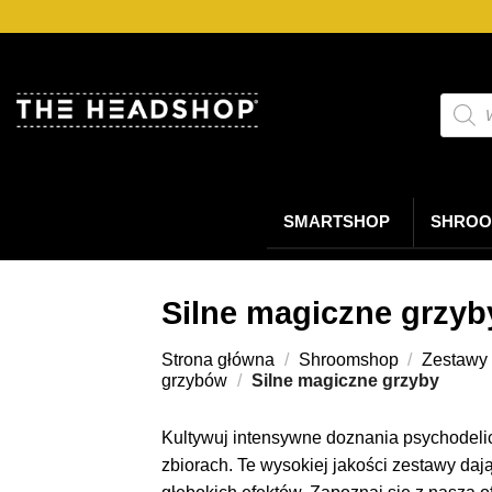
Przejdź
do
treści
Wyszu
produ
SMARTSHOP
SHROO
Silne magiczne grzyb
Strona główna
/
Shroomshop
/
Zestawy
grzybów
/
Silne magiczne grzyby
Kultywuj intensywne doznania psychodeli
zbiorach. Te wysokiej jakości zestawy da