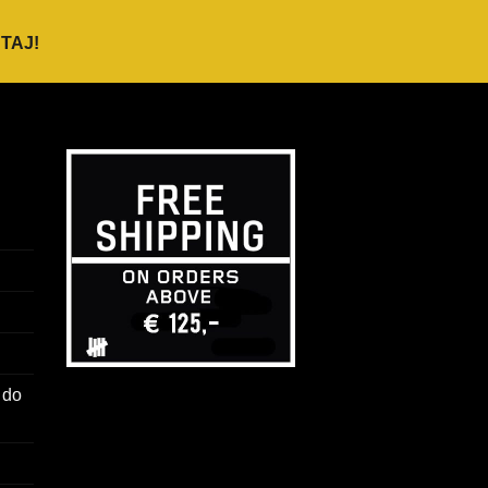
TAJ
!
 do