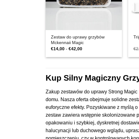
Zestaw do uprawy grzybów
Tr
Mckennaii Magic
Zakres
€
14,00
-
€
42,00
€
2
cen:
€14,00
do
€42,00
Kup Silny Magiczny Grzy
Zakup zestawów do uprawy Strong Magic 
domu. Nasza oferta obejmuje solidne zest
euforyczne efekty. Pozyskiwane z myślą 
zestaw zawiera wstępnie skolonizowane p
opakowaniu i szybkiej, dyskretnej dostaw
halucynacji lub duchowego wglądu, upras
pomieszczeniu, czy w kontrolowanych konf