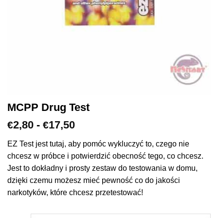
MCPP Drug Test
Zakres
2,80
-
17,50
€
€
cen:
€2,80
EZ Test jest tutaj, aby pomóc wykluczyć to, czego nie
do
chcesz w próbce i potwierdzić obecność tego, co chcesz.
€17,50
Jest to dokładny i prosty zestaw do testowania w domu,
dzięki czemu możesz mieć pewność co do jakości
narkotyków, które chcesz przetestować!