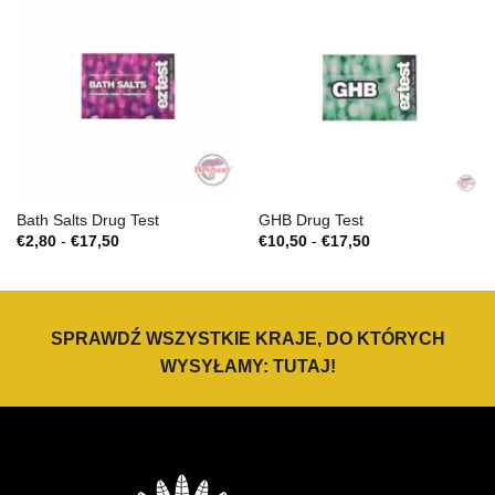
Bath Salts Drug Test
GHB Drug Test
Zakres
Zakres
€
2,80
-
€
17,50
€
10,50
-
€
17,50
cen:
cen:
€2,80
€10,50
do
do
€17,50
€17,50
SPRAWDŹ WSZYSTKIE KRAJE, DO KTÓRYCH
WYSYŁAMY:
TUTAJ
!