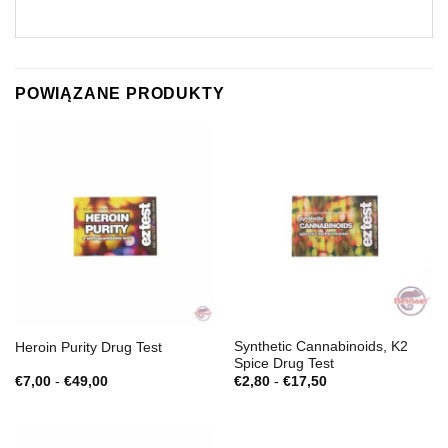
POWIĄZANE PRODUKTY
Synthetic Cannabinoids, K2
Heroin Purity Drug Test
Spice Drug Test
Zakres
Zakres
€
7,00
-
€
49,00
€
2,80
-
€
17,50
cen:
cen:
€7,00
€2,80
do
do
€49,00
€17,50