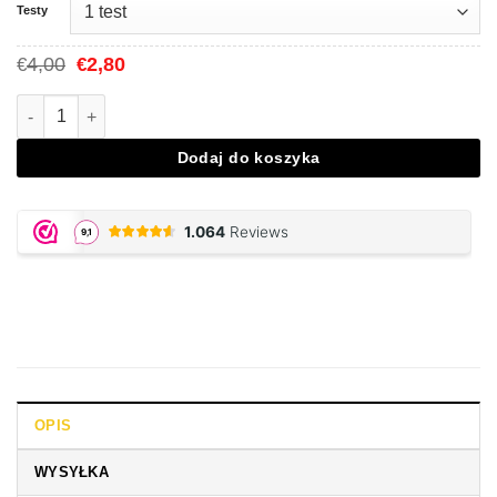
Testy
Cena
Aktualna
4,00
2,80
€
€
Original
cena
wynosiła:
to:
Ilość MCPP Drug Test
€4,00.
€2,80.
Dodaj do koszyka
OPIS
WYSYŁKA