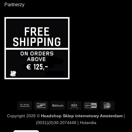
Partnerzy
Przelew
Bancontact
BitCoin
Eps
GiroPay
IDeal
bankowy
Copyright 2026 ©
Headshop Sklep internetowy Amsterdam
|
(0031)(0)30-2074448 | Holandia