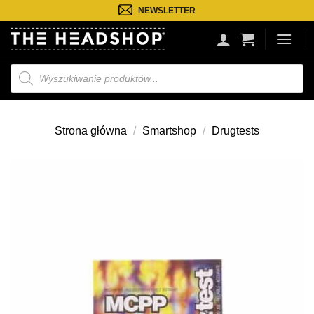
Przejdź
NEWSLETTER
do
treści
Wyszukiwarka
produktów
Strona główna
/
Smartshop
/
Drugtests