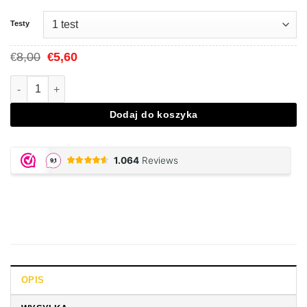
Testy
Cena
Aktualna
8,00
5,60
€
€
Original
cena
wynosiła:
to:
Ilość MDMA Purity Drug Test
€8,00.
€5,60.
Dodaj do koszyka
OPIS