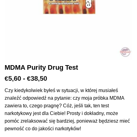
MDMA Purity Drug Test
Zakres
5,60
-
38,50
€
€
cen:
€5,60
Czy kiedykolwiek byłeś w sytuacji, w której musiałeś
do
znaleźć odpowiedź na pytanie: czy moja próbka MDMA
€38,50
zawiera to, czego pragnę? Cóż, jeśli tak, ten test
narkotykowy jest dla Ciebie! Prosty i dokładny, może
pomóc zrelaksować się bardziej, ponieważ będziesz mieć
pewność co do jakości narkotyków!