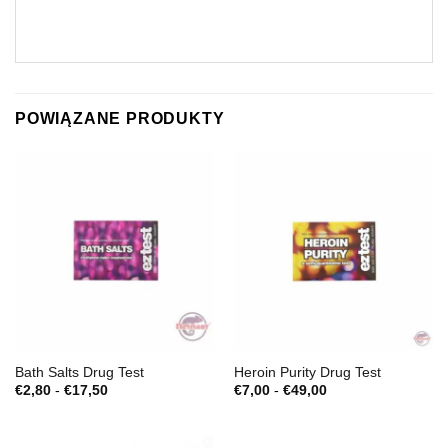
POWIĄZANE PRODUKTY
Bath Salts Drug Test
Heroin Purity Drug Test
Zakres
Zakres
€
2,80
-
€
17,50
€
7,00
-
€
49,00
cen:
cen:
€2,80
€7,00
do
do
€17,50
€49,00