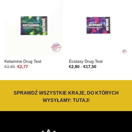
Ketamine Drug Test
Ecstasy Drug Test
Cena
Aktualna
Zakres
€
3,95
€
2,77
€
2,80
-
€
17,50
Original
cena
cen:
wynosiła:
to:
€2,80
€3,95.
€2,77.
do
€17,50
SPRAWDŹ WSZYSTKIE KRAJE, DO KTÓRYCH
WYSYŁAMY:
TUTAJ
!