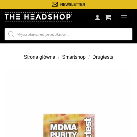
Przejdź
NEWSLETTER
do
treści
Wyszukiwarka
produktów
Strona główna
/
Smartshop
/
Drugtests