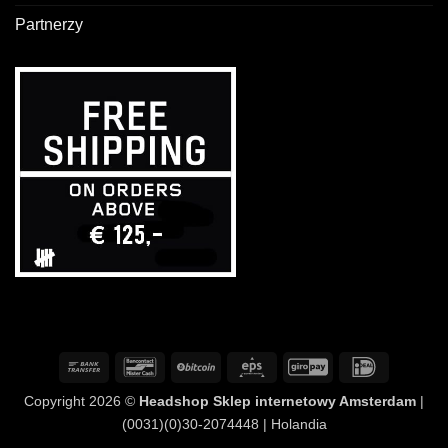
Partnerzy
Przelew
Bancontact
BitCoin
Eps
GiroPay
IDeal
bankowy
Copyright 2026 ©
Headshop Sklep internetowy Amsterdam
|
(0031)(0)30-2074448 | Holandia