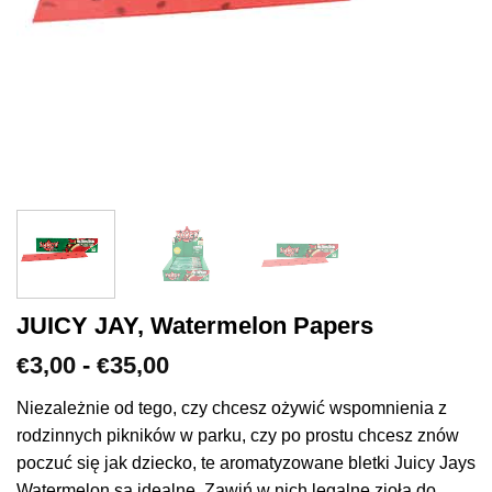
JUICY JAY, Watermelon Papers
Zakres
3,00
-
35,00
€
€
cen:
€3,00
Niezależnie od tego, czy chcesz ożywić wspomnienia z
do
rodzinnych pikników w parku, czy po prostu chcesz znów
€35,00
poczuć się jak dziecko, te aromatyzowane bletki Juicy Jays
Watermelon są idealne. Zawiń w nich legalne zioła do