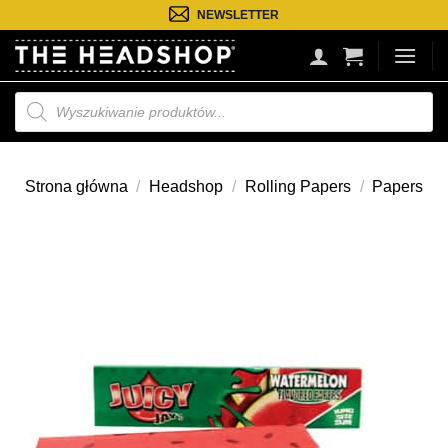
Przejdź
NEWSLETTER
do
treści
Wyszukiwarka
produktów
Strona główna
/
Headshop
/
Rolling Papers
/
Papers