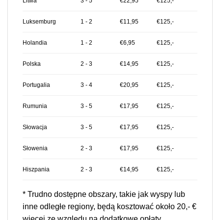
Litwa
3 - 5
€22,95
€125,-
Luksemburg
1 - 2
€11,95
€125,-
Holandia
1 - 2
€6,95
€125,-
Polska
2 - 3
€14,95
€125,-
Portugalia
3 - 4
€20,95
€125,-
Rumunia
3 - 5
€17,95
€125,-
Słowacja
3 - 5
€17,95
€125,-
Słowenia
2 - 3
€17,95
€125,-
Hiszpania
2 - 3
€14,95
€125,-
* Trudno dostępne obszary, takie jak wyspy lub
inne odległe regiony, będą kosztować około 20,- €
więcej ze względu na dodatkowe opłaty