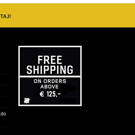
TAJ
!
 do