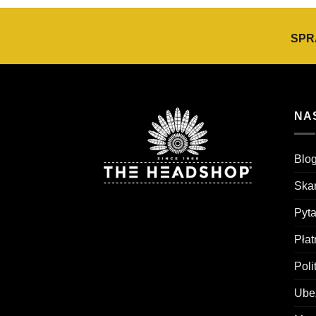
SPR
NA
Blog
Skar
Pyt
Pła
Poli
Ubez