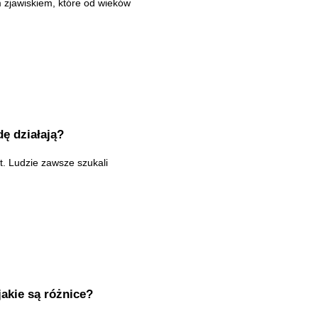
 zjawiskiem, które od wieków
ę działają?
at. Ludzie zawsze szukali
jakie są różnice?