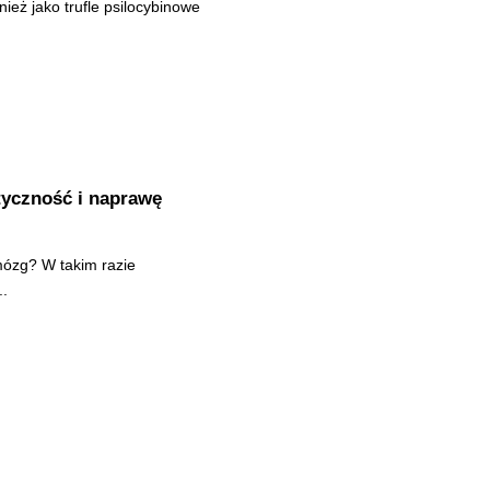
ież jako trufle psilocybinowe
yczność i naprawę
mózg? W takim razie
..