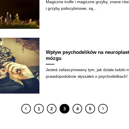
Magiczne trufle i magiczne grzyby, znane równ
i grzyby psilocybinowe, są...
Wpływ psychodelików na neuroplast
mózgu
Jesteś zafascynowany tym, jak działa ludzki 
prawdopodobnie słyszałeś o psychodelikach!.
1
2
3
4
5