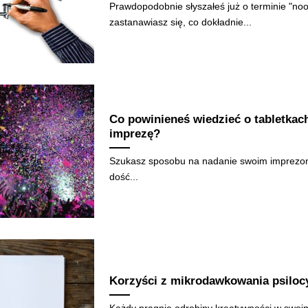
Prawdopodobnie słyszałeś już o terminie "noo
zastanawiasz się, co dokładnie...
Co powinieneś wiedzieć o tabletkac
imprezę?
Szukasz sposobu na nadanie swoim imprez
dość...
Korzyści z mikrodawkowania psilocy
Każdy pragnie odrobiny kreatywności w swoim