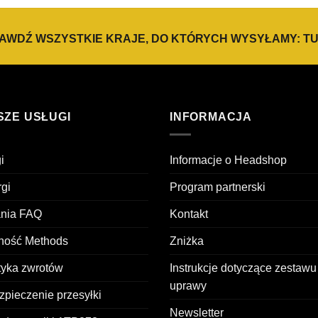
AWDŹ WSZYSTKIE KRAJE, DO KTÓRYCH WYSYŁAMY:
TU
SZE USŁUGI
INFORMACJA
i
Informacje o Headshop
gi
Program partnerski
ania FAQ
Kontakt
tność Methods
Zniżka
tyka zwrotów
Instrukcje dotyczące zestawu
uprawy
pieczenie przesyłki
Newsletter