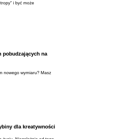
tropy" i być może
h pobudzających na
om nowego wymiaru? Masz
biny dla kreatywności
 życiu. Niezależnie od tego,