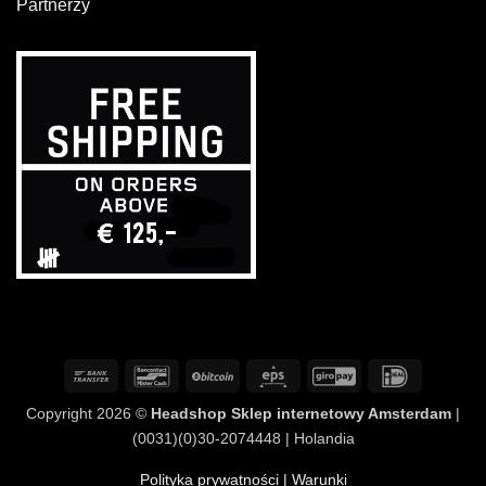
Partnerzy
Przelew
Bancontact
BitCoin
Eps
GiroPay
IDeal
bankowy
Copyright 2026 ©
Headshop Sklep internetowy Amsterdam
|
(0031)(0)30-2074448 | Holandia
Polityka prywatności
| Warunki