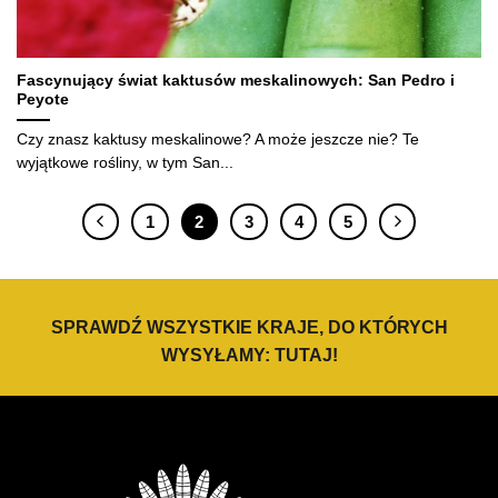
Fascynujący świat kaktusów meskalinowych: San Pedro i
Peyote
Czy znasz kaktusy meskalinowe? A może jeszcze nie? Te
wyjątkowe rośliny, w tym San...
1
2
3
4
5
SPRAWDŹ WSZYSTKIE KRAJE, DO KTÓRYCH
WYSYŁAMY:
TUTAJ
!