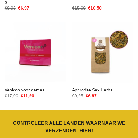
S
Oorspronkelijke
Huidige
Oorspronkelijke
Huidige
€
9,95
€
6,97
€
15,00
€
10,50
prijs
prijs
prijs
prijs
was:
is:
was:
is:
€9,95.
€6,97.
€15,00.
€10,50.
Venicon voor dames
Aphrodite Sex Herbs
Oorspronkelijke
Huidige
Oorspronkelijke
Huidige
€
17,00
€
11,90
€
9,95
€
6,97
prijs
prijs
prijs
prijs
was:
is:
was:
is:
€17,00.
€11,90.
€9,95.
€6,97.
CONTROLEER ALLE LANDEN WAARNAAR WE
VERZENDEN:
HIER
!