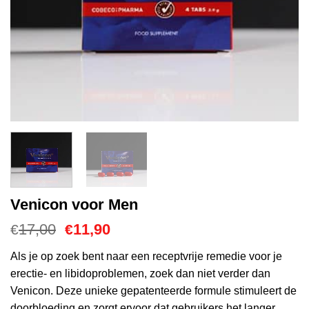
Venicon voor Men
Oorspronkelijke
Huidige
17,00
11,90
€
€
prijs
prijs
was:
is:
Als je op zoek bent naar een receptvrije remedie voor je
€17,00.
€11,90.
erectie- en libidoproblemen, zoek dan niet verder dan
Venicon. Deze unieke gepatenteerde formule stimuleert de
doorbloeding en zorgt ervoor dat gebruikers het langer