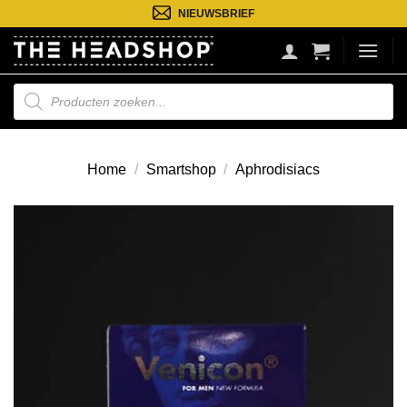
Ga
NIEUWSBRIEF
naar
inhoud
Producten
zoeken
Home
/
Smartshop
/
Aphrodisiacs