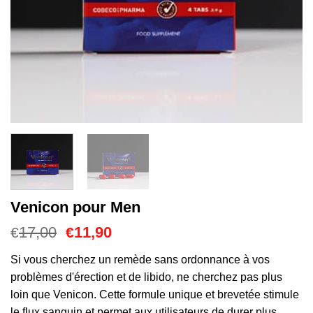
Venicon pour Men
Le
Le
17,00
11,90
€
€
prix
prix
initial
actuel
Si vous cherchez un remède sans ordonnance à vos
était :
est :
problèmes d'érection et de libido, ne cherchez pas plus
€17,00.
€11,90.
loin que Venicon. Cette formule unique et brevetée stimule
le flux sanguin et permet aux utilisateurs de durer plus