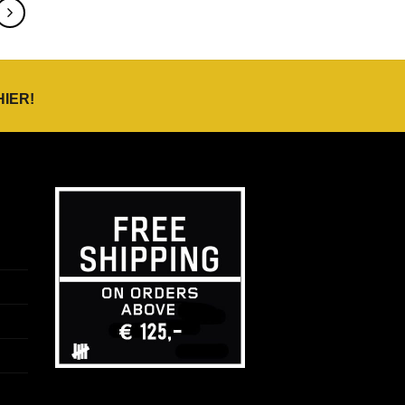
HIER
!