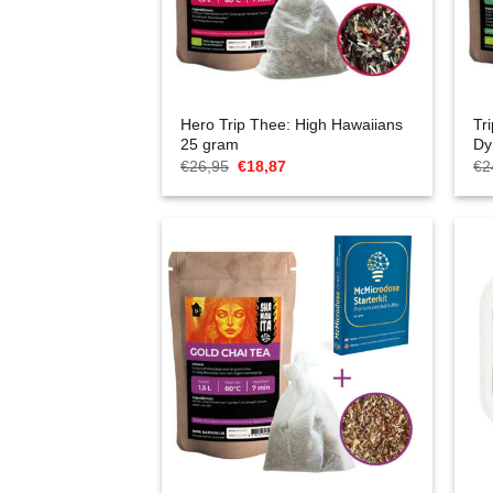
Hero Trip Thee: High Hawaiians
Tr
25 gram
Dy
Oorspronkelijke
Huidige
€
26,95
€
18,87
€
2
prijs
prijs
was:
is:
€26,95.
€18,87.