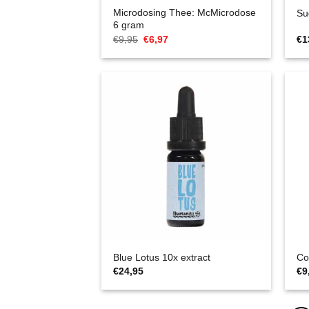
Microdosing Thee: McMicrodose
Su
6 gram
Oorspronkelijke
Huidige
€
9,95
€
6,97
€
1
prijs
prijs
was:
is:
€9,95.
€6,97.
Blue Lotus 10x extract
Co
€
24,95
€
9