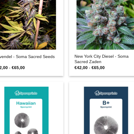
New York City Diesel - Soma
vendel - Soma Sacred Seeds
Sacred Zaden
Prijsklasse:
Prijsklasse:
2,00
-
€
65,00
€
42,00
-
€
65,00
€42,00
€42,00
tot
tot
€65,00
€65,00