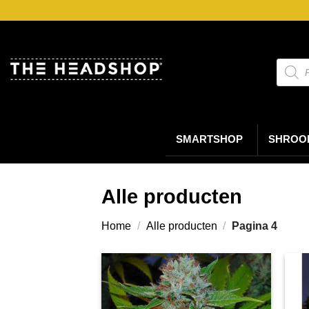
Ga
naar
inhoud
Produc
zoeke
SMARTSHOP
SHROO
Alle producten
Home
/
Alle producten
/
Pagina 4