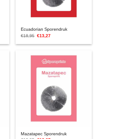
Ecuadorian Sporendruk
Oorspronkelijke
Huidige
€
18,95
€
13,27
prijs
prijs
was:
is:
€18,95.
€13,27.
Mazatapec Sporendruk