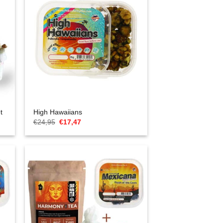
t
High Hawaiians
Oorspronkelijke
Huidige
€
24,95
€
17,47
prijs
prijs
was:
is:
€24,95.
€17,47.