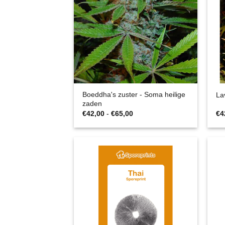
Boeddha's zuster - Soma heilige
La
zaden
Prijsklasse:
€
42,00
-
€
65,00
€
4
€42,00
tot
€65,00