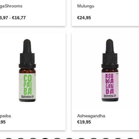
gaShrooms
Mulungu
Prijsklasse:
3,97
-
€
16,77
€
24,95
€13,97
tot
€16,77
paiba
Ashwagandha
,95
€
19,95