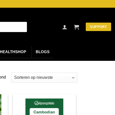
SUPPORT
HEALTHSHOP
BLOGS
Gesorteerd
oond
op
nieuwste