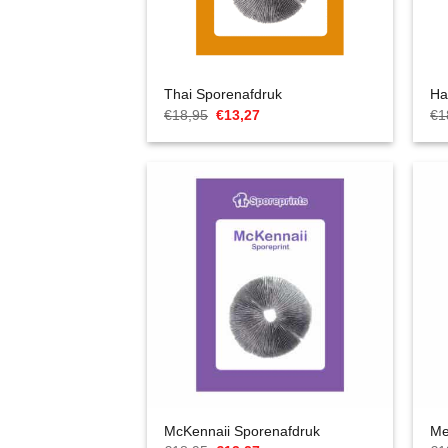
Thai Sporenafdruk
Ha
Oorspronkelijke
Huidige
€
18,95
€
13,27
€
1
prijs
prijs
was:
is:
€18,95.
€13,27.
McKennaii Sporenafdruk
Me