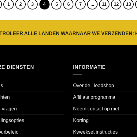
1
2
3
4
5
6
7
...
11
12
13
TROLEER ALLE LANDEN WAARNAAR WE VERZENDEN:
ZE DIENSTEN
INFORMATIE
gs
Over de Headshop
chten
Affiliate programma
-vragen
Neem contact op met
lingsopties
Korting
urbeleid
Kweekset instructies