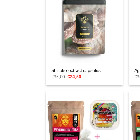
Shiitake-extract capsules
Ag
Oorspronkelijke
Huidige
€
35,00
€
24,50
€
3
prijs
prijs
was:
is:
€35,00.
€24,50.