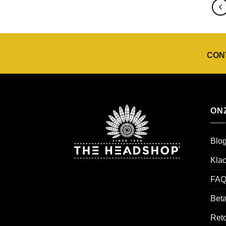
CON
ON
Blo
Kla
FAQ
Beta
Reto