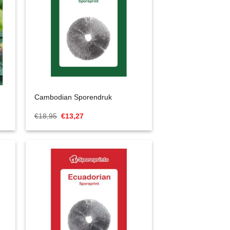
Cambodian Sporendruk
Oorspronkelijke
Huidige
€
18,95
€
13,27
prijs
prijs
was:
is:
€18,95.
€13,27.