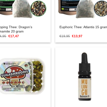
ipping Thee: Dragon’s
Euphoric Thee: Atlantis 15 gra
namite 20 gram
Oorspronkelijke
Huidige
Oorspronkelijke
Huidige
4,95
€
17,47
€
19,95
€
13,97
prijs
prijs
prijs
prijs
was:
is:
was:
is:
€24,95.
€17,47.
€19,95.
€13,97.