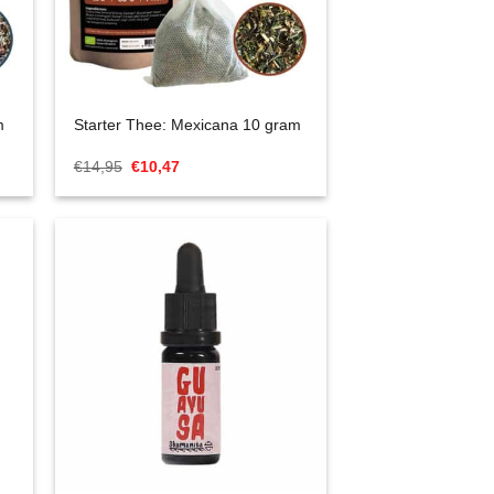
m
Starter Thee: Mexicana 10 gram
Oorspronkelijke
Huidige
€
14,95
€
10,47
prijs
prijs
was:
is:
€14,95.
€10,47.