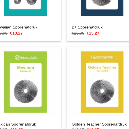
waiian Sporenafdruk
B+ Sporenafdruk
Oorspronkelijke
Huidige
Oorspronkelijke
Huidige
8,95
€
13,27
€
18,95
€
13,27
prijs
prijs
prijs
prijs
was:
is:
was:
is:
€18,95.
€13,27.
€18,95.
€13,27.
xican Sporenafdruk
Golden Teacher Sporenafdruk