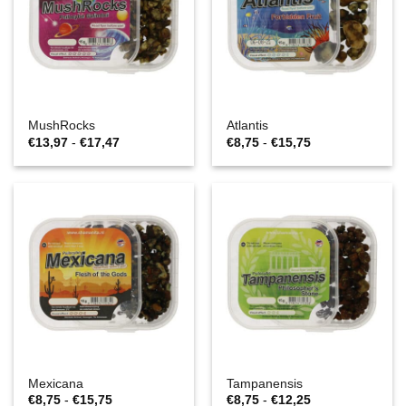
MushRocks
Atlantis
Prijsklasse:
Prijsklasse:
€
13,97
-
€
17,47
€
8,75
-
€
15,75
€13,97
€8,75
tot
tot
€17,47
€15,75
Mexicana
Tampanensis
Prijsklasse:
Prijsklasse:
€
8,75
-
€
15,75
€
8,75
-
€
12,25