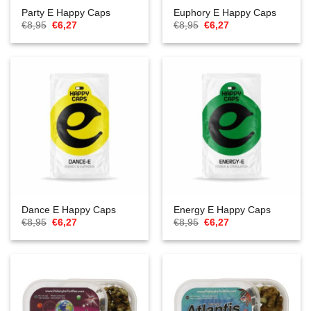
Party E Happy Caps
Euphory E Happy Caps
Oorspronkelijke
Huidige
Oorspronkelijke
Huidige
€
8,95
€
6,27
€
8,95
€
6,27
prijs
prijs
prijs
prijs
was:
is:
was:
is:
€8,95.
€6,27.
€8,95.
€6,27.
Dance E Happy Caps
Energy E Happy Caps
Oorspronkelijke
Huidige
Oorspronkelijke
Huidige
€
8,95
€
6,27
€
8,95
€
6,27
prijs
prijs
prijs
prijs
was:
is:
was:
is:
€8,95.
€6,27.
€8,95.
€6,27.