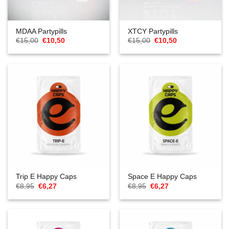
MDAA Partypills
XTCY Partypills
Oorspronkelijke
Huidige
Oorspronkelijke
Huidige
€
15,00
€
10,50
€
15,00
€
10,50
prijs
prijs
prijs
prijs
was:
is:
was:
is:
€15,00.
€10,50.
€15,00.
€10,50.
Trip E Happy Caps
Space E Happy Caps
Oorspronkelijke
Huidige
Oorspronkelijke
Huidige
€
8,95
€
6,27
€
8,95
€
6,27
prijs
prijs
prijs
prijs
was:
is:
was:
is:
€8,95.
€6,27.
€8,95.
€6,27.