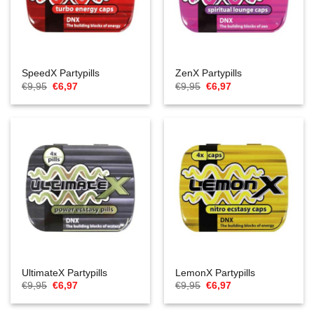
SpeedX Partypills
ZenX Partypills
Oorspronkelijke
Huidige
Oorspronkelijke
Huidige
€
9,95
€
6,97
€
9,95
€
6,97
prijs
prijs
prijs
prijs
was:
is:
was:
is:
€9,95.
€6,97.
€9,95.
€6,97.
UltimateX Partypills
LemonX Partypills
Oorspronkelijke
Huidige
Oorspronkelijke
Huidige
€
9,95
€
6,97
€
9,95
€
6,97
prijs
prijs
prijs
prijs
was:
is:
was:
is:
€9,95.
€6,97.
€9,95.
€6,97.