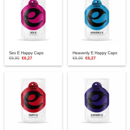
Sex E Happy Caps
Heavenly E Happy Caps
Oorspronkelijke
Huidige
Oorspronkelijke
Huidige
€
8,95
€
6,27
€
8,95
€
6,27
prijs
prijs
prijs
prijs
was:
is:
was:
is:
€8,95.
€6,27.
€8,95.
€6,27.