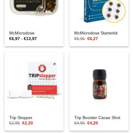
McMicrodose
McMicrodose Starterkit
Prijsklasse:
Oorspronkelijke
Huidige
€
6,97
-
€
13,97
€
8,95
€
6,27
€6,97
prijs
prijs
tot
was:
is:
€13,97
€8,95.
€6,27.
Trip Stopper
Trip Booster Cacao Shot
Oorspronkelijke
Huidige
Oorspronkelijke
Huidige
€
2,95
€
2,20
€
4,95
€
4,20
prijs
prijs
prijs
prijs
was:
is:
was:
is: