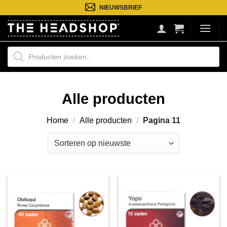
Ga
NIEUWSBRIEF
naar
inhoud
Producten
zoeken
Alle producten
Home
/
Alle producten
/
Pagina 11