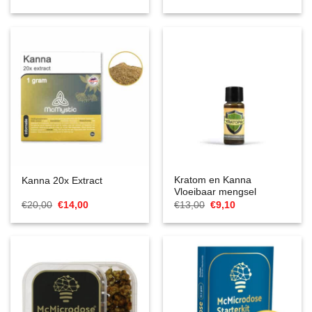
€8,75
€8,75
tot
tot
€15,75
€12,25
Kratom en Kanna
Kanna 20x Extract
Vloeibaar mengsel
Oorspronkelijke
Huidige
Oorspronkelijke
Huidige
€
20,00
€
14,00
€
13,00
€
9,10
prijs
prijs
prijs
prijs
was:
is:
was:
is:
€20,00.
€14,00.
€13,00.
€9,10.