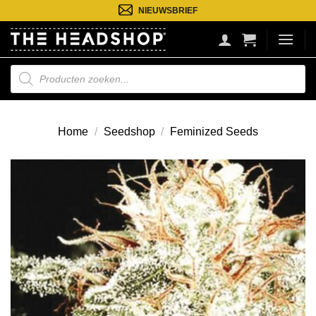
Ga
NIEUWSBRIEF
naar
inhoud
Producten
zoeken
Home
/
Seedshop
/
Feminized Seeds