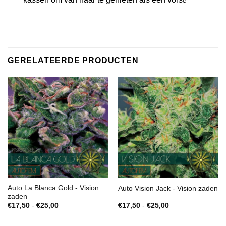
GERELATEERDE PRODUCTEN
Auto La Blanca Gold - Vision
Auto Vision Jack - Vision zaden
zaden
Prijsklasse:
Prijsklasse:
€
17,50
-
€
25,00
€
17,50
-
€
25,00
€17,50
€17,50
tot
tot
€25,00
€25,00