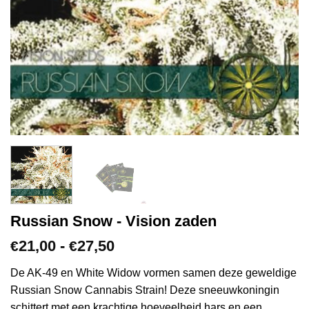
Russian Snow - Vision zaden
Prijsklasse:
21,00
-
27,50
€
€
€21,00
tot
De AK-49 en White Widow vormen samen deze geweldige
€27,50
Russian Snow Cannabis Strain! Deze sneeuwkoningin
schittert met een krachtige hoeveelheid hars en een