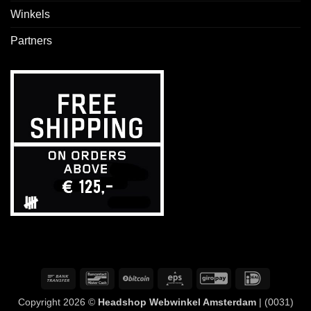
Winkels
Partners
Overschrijving
Bancontact
BitCoin
Eps
GiroPay
IDeal
Copyright 2026 ©
Headshop Webwinkel Amsterdam
| (0031)