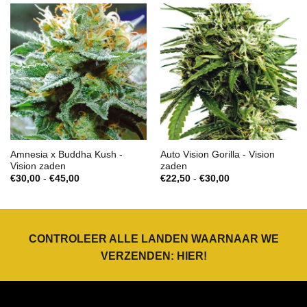
Amnesia x Buddha Kush -
Auto Vision Gorilla - Vision
Vision zaden
zaden
Prijsklasse:
Prijsklasse:
€
30,00
-
€
45,00
€
22,50
-
€
30,00
€30,00
€22,50
tot
tot
€45,00
€30,00
CONTROLEER ALLE LANDEN WAARNAAR WE
VERZENDEN:
HIER
!