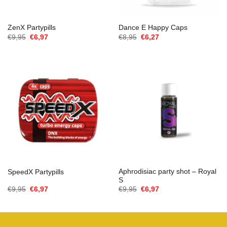
ZenX Partypills
Dance E Happy Caps
Ursprünglicher
Aktueller
Ursprünglicher
Aktueller
€
9,95
€
6,97
€
8,95
€
6,27
Preis
Preis
Preis
Preis
war:
ist:
war:
ist:
€9,95
€6,97.
€8,95
€6,27.
Aphrodisiac party shot – Royal
SpeedX Partypills
S
Ursprünglicher
Aktueller
Ursprünglicher
Aktueller
€
9,95
€
6,97
€
9,95
€
6,97
Preis
Preis
Preis
Preis
war:
ist:
war:
ist:
€9,95
€6,97.
€9,95
€6,97.