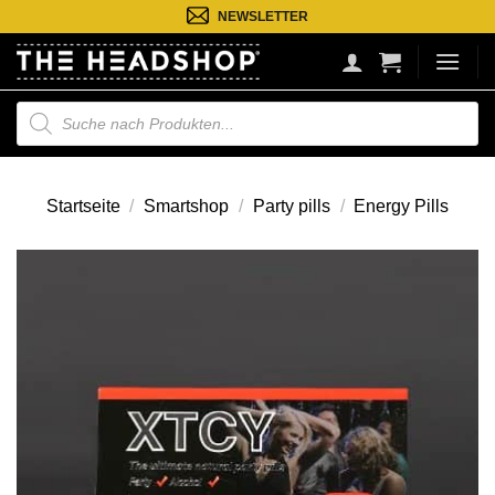
Zum
NEWSLETTER
Inhalt
springen
Suche
nach
Produkten
Startseite
/
Smartshop
/
Party pills
/
Energy Pills