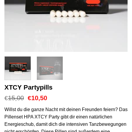
XTCY Partypills
Ursprünglicher
Aktueller
15,00
10,50
€
€
Preis
Preis
war:
ist:
Willst du die ganze Nacht mit deinen Freunden feiern? Das
€15,00
€10,50.
Pillenset HPA XTCY Party gibt dir einen natürlichen
Energieschub, damit dich die intensiven Tanzbewegungen
nicht erschöpfen. Diese Pillen sind außerdem eine