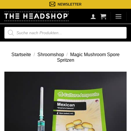
Zum
NEWSLETTER
Inhalt
springen
Suche
nach
Produkten
Startseite
/
Shroomshop
/
Magic Mushroom Spore
Spritzen