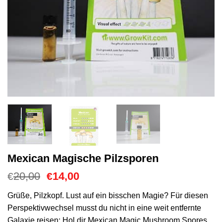
Mexican Magische Pilzsporen
Ursprünglicher
Aktueller
20,00
14,00
€
€
Preis
Preis
war:
ist:
Grüße, Pilzkopf. Lust auf ein bisschen Magie? Für diesen
€20,00
€14,00.
Perspektivwechsel musst du nicht in eine weit entfernte
Galaxie reisen: Hol dir Mexican Magic Mushroom Spores