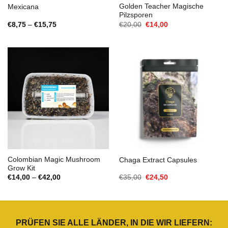
Golden Teacher Magische
Mexicana
Pilzsporen
Preisspanne:
Ursprünglicher
Aktueller
€
8,75
–
€
15,75
€
20,00
€
14,00
€8,75
Preis
Preis
bis
war:
ist:
€15,75
€20,00
€14,00.
Colombian Magic Mushroom
Chaga Extract Capsules
Grow Kit
Preisspanne:
Ursprünglicher
Aktueller
€
14,00
–
€
42,00
€
35,00
€
24,50
€14,00
Preis
Preis
bis
war:
ist:
€42,00
€35,00
€24,50.
PRÜFEN SIE ALLE LÄNDER, IN DIE WIR LIEFERN: