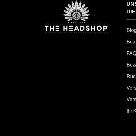
UN
DI
Blo
Bea
FAQ
Bez
Rück
Ver
Ver
Ihr 