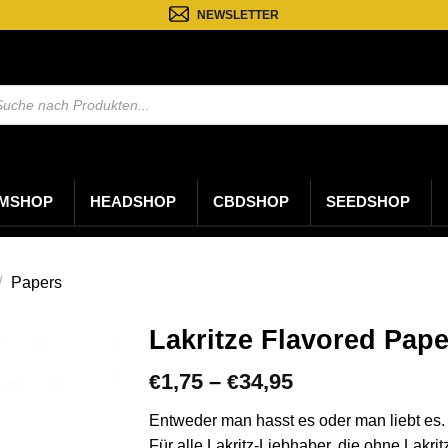
NEWSLETTER
ten
MSHOP
HEADSHOP
CBDSHOP
SEEDSHOP
/
Papers
Lakritze Flavored Pape
Preisspanne:
1,75
–
34,95
€
€
€1,75
bis
Entweder man hasst es oder man liebt es. 
€34,95
Für alle Lakritz-Liebhaber, die ohne Lakrit