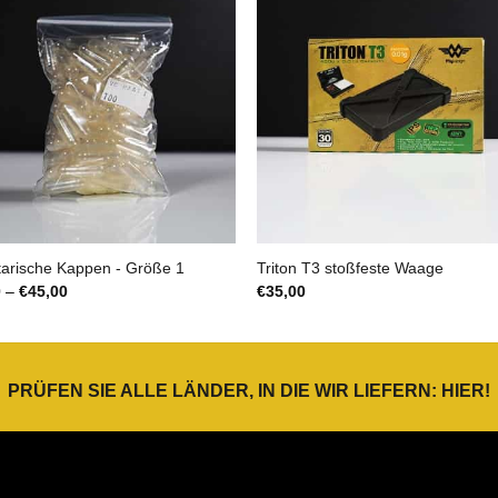
arische Kappen - Größe 1
Triton T3 stoßfeste Waage
Preisspanne:
0
–
€
45,00
€
35,00
€6,50
bis
€45,00
PRÜFEN SIE ALLE LÄNDER, IN DIE WIR LIEFERN:
HIER
!