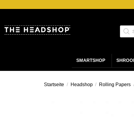
Zum
Inhalt
springen
Suche
nach
Produk
SMARTSHOP
SHROO
Startseite
/
Headshop
/
Rolling Papers