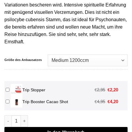
Variationen bescheren wird. Intensive spirituelle Erfahrung
mit genügend visuellen Verzerrungen. Dies ist nicht ein
psilocybe cubensis Stamm, das ist ideal für Psychonauten,
die bereits erfahren sind und wollen neue Macht, um ihre
Reise hinzuzufügen. Sie sind sehr, sehr, sehr stark.
Ernsthaft.
Größe des Anbausatzes
Ursprünglich
Aktuell
2,95
2,20
€
€
Trip Stopper
Preis
Preis
Ursprünglich
Aktuell
4,95
4,20
€
€
Trip Booster Cacao Shot
war:
ist:
Preis
Preis
€2,95
€2,20.
war:
ist:
Hawaiian Magic Mushroom Grow Kit Menge
€4,95
€4,20.