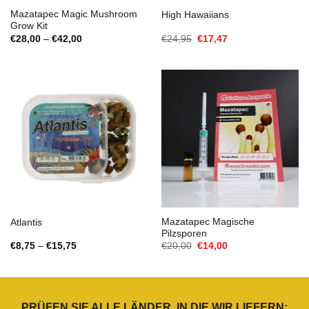
Mazatapec Magic Mushroom
High Hawaiians
Grow Kit
Preisspanne:
Ursprünglicher
Aktueller
€
28,00
–
€
42,00
€
24,95
€
17,47
€28,00
Preis
Preis
bis
war:
ist:
€42,00
€24,95
€17,47.
Mazatapec Magische
Atlantis
Pilzsporen
Preisspanne:
Ursprünglicher
Aktueller
€
8,75
–
€
15,75
€
20,00
€
14,00
€8,75
Preis
Preis
bis
war:
ist:
€15,75
€20,00
€14,00.
PRÜFEN SIE ALLE LÄNDER, IN DIE WIR LIEFERN: