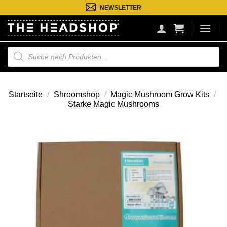
Zum
NEWSLETTER
Inhalt
springen
Suche
nach
Produkten
Startseite
/
Shroomshop
/
Magic Mushroom Grow Kits
/
Starke Magic Mushrooms