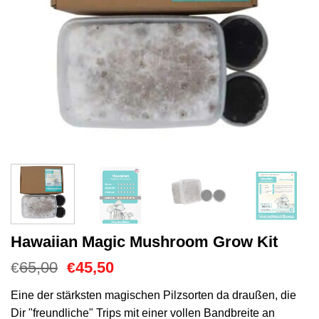
Hawaiian Magic Mushroom Grow Kit
Ursprünglicher
Aktueller
65,00
45,50
€
€
Preis
Preis
war:
ist:
Eine der stärksten magischen Pilzsorten da draußen, die
€65,00
€45,50.
Dir "freundliche" Trips mit einer vollen Bandbreite an