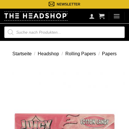
Zum
NEWSLETTER
Inhalt
springen
Suche
nach
Produkten
Startseite
/
Headshop
/
Rolling Papers
/
Papers