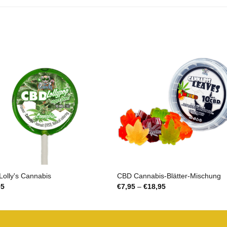
olly's Cannabis
CBD Cannabis-Blätter-Mischung
Preisspanne:
95
€
7,95
–
€
18,95
€7,95
bis
€18,95