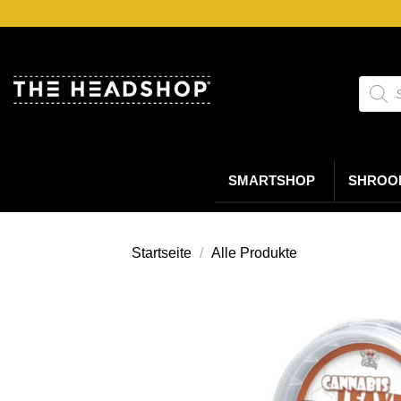
Zum
Inhalt
springen
Suche
nach
Produk
SMARTSHOP
SHROO
Startseite
/
Alle Produkte