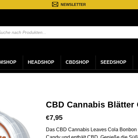
NEWSLETTER
ten
MSHOP
HEADSHOP
CBDSHOP
SEEDSHOP
CBD Cannabis Blätter 
7,95
€
Das CBD Cannabis Leaves Cola Bonbon is
Candy und enthält CBD. Genieße die Süße 