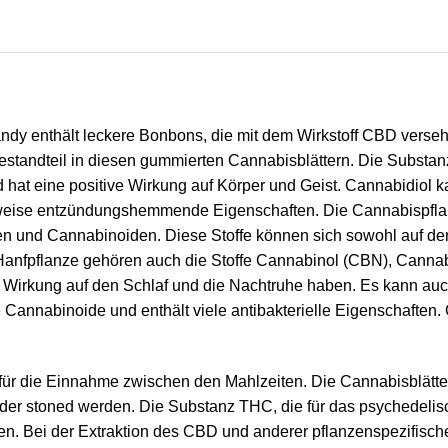
dy enthält leckere Bonbons, die mit dem Wirkstoff CBD verseh
tbestandteil in diesen gummierten Cannabisblättern. Die Substa
at eine positive Wirkung auf Körper und Geist. Cannabidiol k
weise entzündungshemmende Eigenschaften. Die Cannabispflanze
 und Cannabinoiden. Diese Stoffe können sich sowohl auf den 
Hanfpflanze gehören auch die Stoffe Cannabinol (CBN), Cann
 Wirkung auf den Schlaf und die Nachtruhe haben. Es kann auch
die Cannabinoide und enthält viele antibakterielle Eigenschaf
 für die Einnahme zwischen den Mahlzeiten. Die Cannabisblätt
oder stoned werden. Die Substanz THC, die für das psychedelis
alten. Bei der Extraktion des CBD und anderer pflanzenspezifisc