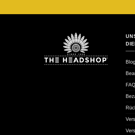
UN
DI
Blo
Bea
FAQ
Bez
Rück
Ver
Ver