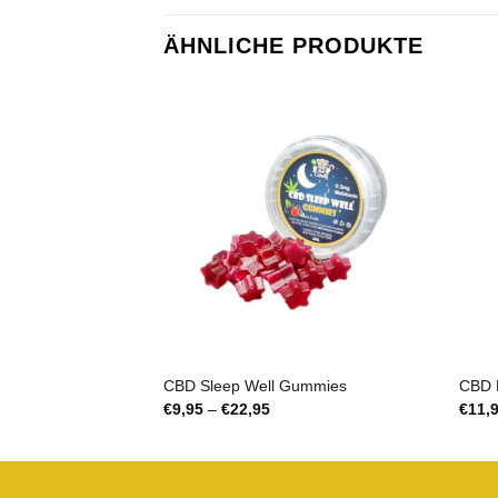
ÄHNLICHE PRODUKTE
CBD Sleep Well Gummies
CBD L
Preisspanne:
€
9,95
–
€
22,95
€
11,
€9,95
bis
€22,95