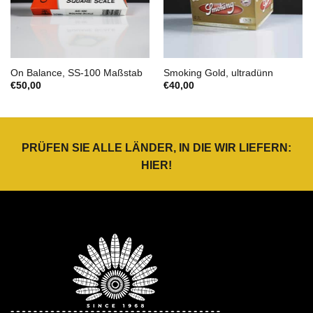
On Balance, SS-100 Maßstab
Smoking Gold, ultradünn
€
50,00
€
40,00
PRÜFEN SIE ALLE LÄNDER, IN DIE WIR LIEFERN:
HIER
!