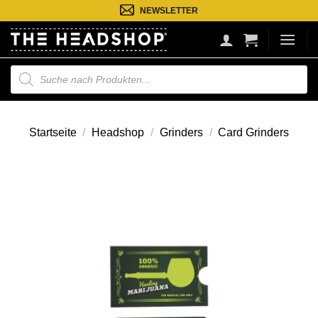
Zum
NEWSLETTER
Inhalt
springen
Suche
nach
Produkten
Startseite
/
Headshop
/
Grinders
/
Card Grinders