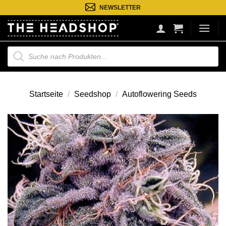
Zum
NEWSLETTER
Inhalt
springen
Suche
nach
Produkten
Startseite
/
Seedshop
/
Autoflowering Seeds