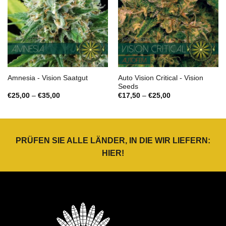
Auto Vision Critical - Vision
Amnesia - Vision Saatgut
Seeds
Preisspanne:
Preisspanne:
€
25,00
–
€
35,00
€
17,50
–
€
25,00
€25,00
€17,50
bis
bis
€35,00
€25,00
PRÜFEN SIE ALLE LÄNDER, IN DIE WIR LIEFERN:
HIER
!