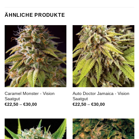
ÄHNLICHE PRODUKTE
Caramel Monster - Vision
Auto Doctor Jamaica - Vision
Saatgut
Saatgut
Preisspanne:
Preisspanne:
€
22,50
–
€
30,00
€
22,50
–
€
30,00
€22,50
€22,50
bis
bis
€30,00
€30,00