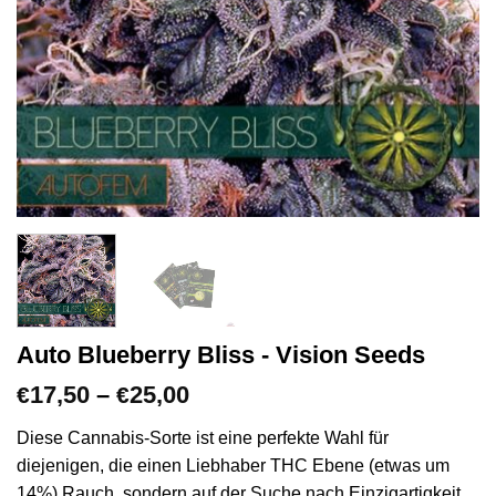
Auto Blueberry Bliss - Vision Seeds
Preisspanne:
17,50
–
25,00
€
€
€17,50
bis
Diese Cannabis-Sorte ist eine perfekte Wahl für
€25,00
diejenigen, die einen Liebhaber THC Ebene (etwas um
14%) Rauch, sondern auf der Suche nach Einzigartigkeit