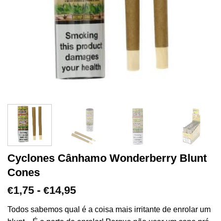
Cyclones Cânhamo Wonderberry Blunt
Cones
Gama
1,75
-
14,95
€
€
de
preços:
Todos sabemos qual é a coisa mais irritante de enrolar um