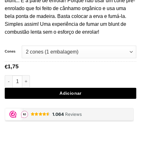
€1,75
blunt... É a parte de enrolar! Porque não usar um cone pré-
a
enrolado que foi feito de cânhamo orgânico e usa uma
€14,95
bela ponta de madeira. Basta colocar a erva e fumá-la.
Simples assim! Uma experiência de fumar um blunt de
combustão lenta sem o esforço de enrolar!
Cones
1,75
€
Quantidade de Cyclones Hemp Wonderberry Blunt Cones
Adicionar