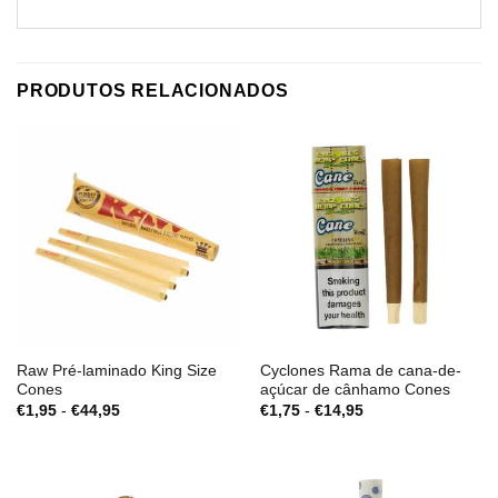
PRODUTOS RELACIONADOS
Raw Pré-laminado King Size
Cyclones Rama de cana-de-
Cones
açúcar de cânhamo Cones
Gama
Gama
€
1,95
-
€
44,95
€
1,75
-
€
14,95
de
de
preços:
preços:
€1,95
€1,75
a
a
€44,95
€14,95