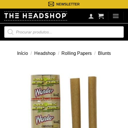
Saltar
NEWSLETTER
para
o
conteúdo
Pesquisa
de
produtos
Início
/
Headshop
/
Rolling Papers
/
Blunts