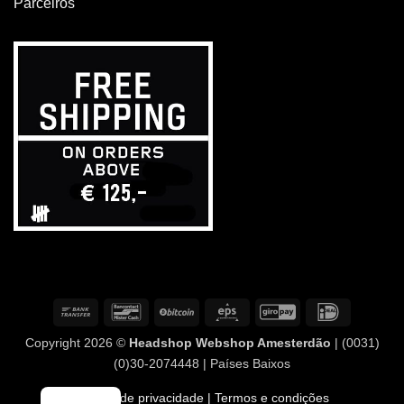
Parceiros
Transferência
Contacto
BitCoin
Eps
GiroPay
IDeal
bancária
com
Copyright 2026 ©
Headshop Webshop Amesterdão
| (0031)
o
(0)30-2074448 | Países Baixos
banco
Política de privacidade
| Termos e condições