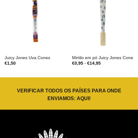
Juicy Jones Uva Cones
Mirtilo em pó Juicy Jones Cone
Gama
€
1,50
€
0,95
-
€
14,95
de
preços:
€0,95
a
€14,95
VERIFICAR TODOS OS PAÍSES PARA ONDE
ENVIAMOS:
AQUI
!