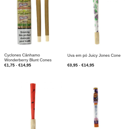
Cyclones Cânhamo
Uva em pó Juicy Jones Cone
Wonderberry Blunt Cones
Gama
Gama
€
1,75
-
€
14,95
€
0,95
-
€
14,95
de
de
preços:
preços:
€1,75
€0,95
a
a
€14,95
€14,95