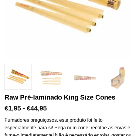
Raw Pré-laminado King Size Cones
Gama
1,95
-
44,95
€
€
de
preços:
Fumadores preguiçosos, este produto foi feito
€1,95
especialmente para si! Pega num cone, recolhe as ervas e
a
fuma-o imediatamente! Não é necessário enrolar, gostar ou