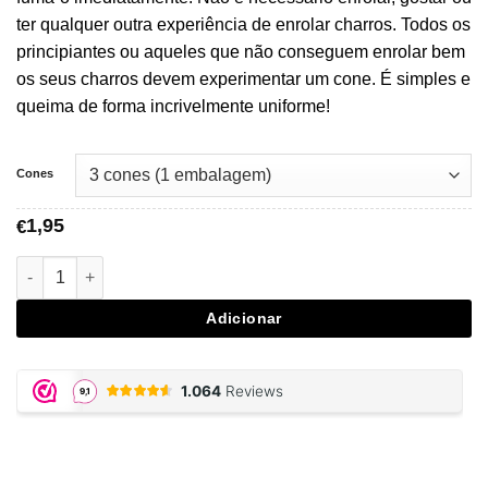
€44,95
ter qualquer outra experiência de enrolar charros. Todos os
principiantes ou aqueles que não conseguem enrolar bem
os seus charros devem experimentar um cone. É simples e
queima de forma incrivelmente uniforme!
Cones
1,95
€
Quantidade de Raw Pre-Rolled King Size Cones
Adicionar