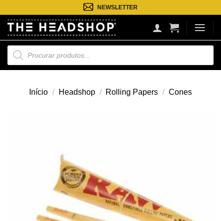
Saltar
NEWSLETTER
para
o
conteúdo
Pesquisa
de
produtos
Início
/
Headshop
/
Rolling Papers
/
Cones