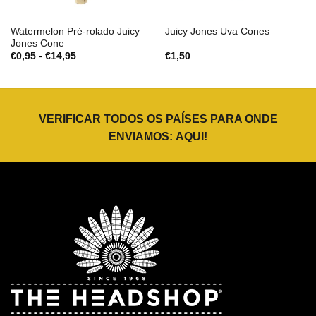
Watermelon Pré-rolado Juicy
Juicy Jones Uva Cones
Jones Cone
Gama
€
0,95
-
€
14,95
€
1,50
de
preços:
€0,95
a
€14,95
VERIFICAR TODOS OS PAÍSES PARA ONDE
ENVIAMOS:
AQUI
!