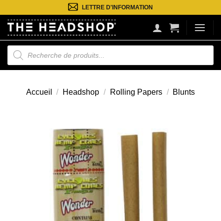
Passer
LETTRE D'INFORMATION
au
contenu
Recherche
de
produits
Accueil
/
Headshop
/
Rolling Papers
/
Blunts