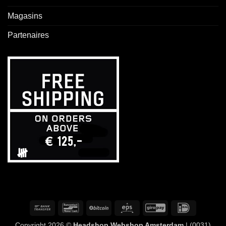
Magasins
Partenaires
Virement
Bancontact
BitCoin
Eps
GiroPay
IDeal
bancaire
Copyright 2026 ©
Headshop Webshop Amsterdam
| (0031)