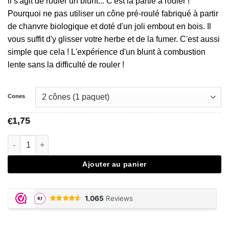
€1,75
il s'agit de rouler un blunt... C'est la partie à rouler !
à
Pourquoi ne pas utiliser un cône pré-roulé fabriqué à partir
€14,95
de chanvre biologique et doté d'un joli embout en bois. Il
vous suffit d'y glisser votre herbe et de la fumer. C'est aussi
simple que cela ! L'expérience d'un blunt à combustion
lente sans la difficulté de rouler !
Cones
1,75
€
quantité de Cyclones Hemp Wonderberry Blunt Cones
Ajouter au panier