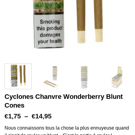
Cyclones Chanvre Wonderberry Blunt
Cones
Plage
1,75
–
14,95
€
€
de
prix :
Nous connaissons tous la chose la plus ennuyeuse quand