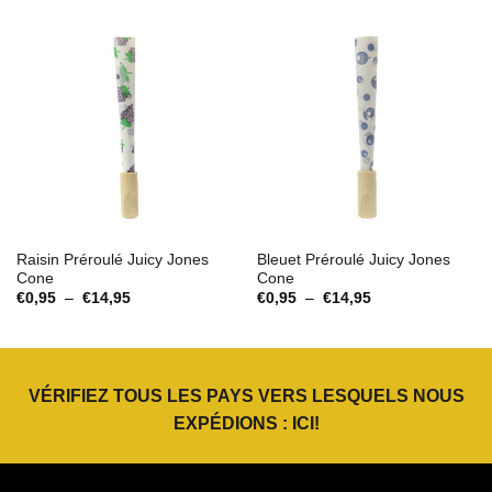
€0,95
à
€14,95
Raisin Préroulé Juicy Jones
Bleuet Préroulé Juicy Jones
Cone
Cone
Plage
Plage
€
0,95
–
€
14,95
€
0,95
–
€
14,95
de
de
prix :
prix :
€0,95
€0,95
à
à
€14,95
€14,95
VÉRIFIEZ TOUS LES PAYS VERS LESQUELS NOUS
EXPÉDIONS :
ICI
!