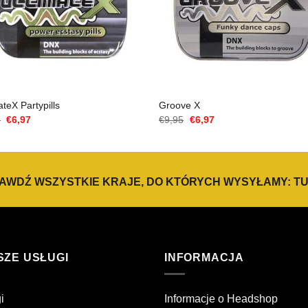
ateX Partypills
Groove X
Cena
Aktualna
Cena
Aktualna
5
€
6,97
€
9,95
€
6,97
Original
cena
Original
cena
wynosiła:
to:
wynosiła:
to:
€9,95.
€6,97.
€9,95.
€6,97.
AWDŹ WSZYSTKIE KRAJE, DO KTÓRYCH WYSYŁAMY:
TU
SZE USŁUGI
INFORMACJA
i
Informacje o Headshop