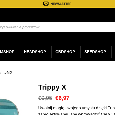
NEWSLETTER
kiwarka
któw
MSHOP
HEADSHOP
CBDSHOP
SEEDSHOP
/
DNX
Trippy X
Cena
Aktualna
9,95
6,97
€
€
Original
cena
wynosiła:
to:
Uwolnij magię swojego umysłu dzięki Trip
€9,95.
€6,97.
zaprojektowanej, aby wprowadzić Cię w l