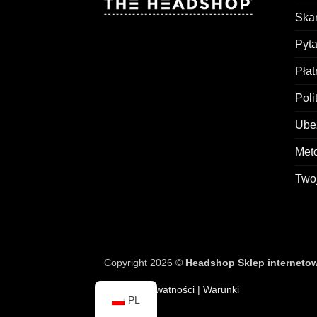
Skar
Pyt
Pła
Poli
Ubez
Met
Two
Copyright 2026 ©
Headshop Sklep interneto
Polityka prywatności
| Warunki
PL