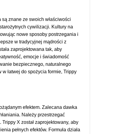
wna są znane ze swoich właściwości
arożytnych cywilizacji. Kultury na
owując nowe sposoby postrzegania i
lepsze w tradycyjnej mądrości z
tała zaprojektowana tak, aby
eatywność, emocje i świadomość
owanie bezpiecznego, naturalnego
w łatwej do spożycia formie, Trippy
d pożądanym efektem. Zalecana dawka
łaniania. Należy przestrzegać
 Trippy X został zaprojektowany, aby
enia pełnych efektów. Formuła działa