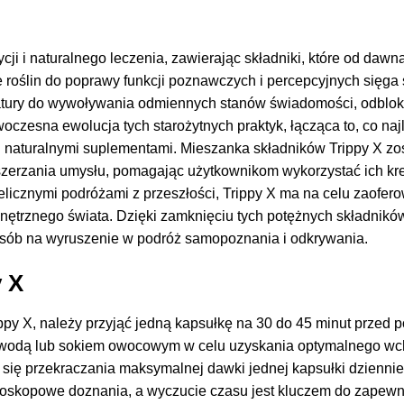
ycji i naturalnego leczenia, zawierając składniki, które od da
roślin do poprawy funkcji poznawczych i percepcyjnych sięga st
atury do wywoływania odmiennych stanów świadomości, odblok
oczesna ewolucja tych starożytnych praktyk, łącząca to, co naj
naturalnymi suplementami. Mieszanka składników Trippy X zos
erzania umysłu, pomagając użytkownikom wykorzystać ich kr
licznymi podróżami z przeszłości, Trippy X ma na celu zaofer
rznego świata. Dzięki zamknięciu tych potężnych składników 
osób na wyruszenie w podróż samopoznania i odkrywania.
y X
ppy X, należy przyjąć jedną kapsułkę na 30 do 45 minut prze
ić wodą lub sokiem owocowym w celu uzyskania optymalnego wch
 się przekraczania maksymalnej dawki jednej kapsułki dziennie.
doskopowe doznania, a wyczucie czasu jest kluczem do zapewni