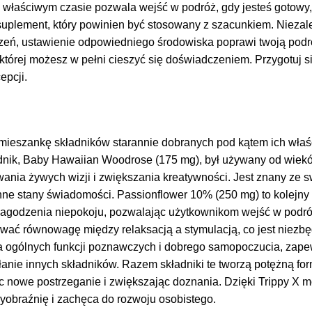
 właściwym czasie pozwala wejść w podróż, gdy jesteś gotowy, 
 suplement, który powinien być stosowany z szacunkiem. Niezal
zeń, ustawienie odpowiedniego środowiska poprawi twoją podró
której możesz w pełni cieszyć się doświadczeniem. Przygotuj s
epcji.
 mieszankę składników starannie dobranych pod kątem ich właś
nik, Baby Hawaiian Woodrose (175 mg), był używany od wiekó
ia żywych wizji i zwiększania kreatywności. Jest znany ze swo
e stany świadomości. Passionflower 10% (250 mg) to kolejny 
 łagodzenia niepokoju, pozwalając użytkownikom wejść w podróż
ać równowagę między relaksacją a stymulacją, co jest niezb
ia ogólnych funkcji poznawczych i dobrego samopoczucia, zape
łanie innych składników. Razem składniki te tworzą potężną fo
 nowe postrzeganie i zwiększając doznania. Dzięki Trippy X m
yobraźnię i zachęca do rozwoju osobistego.