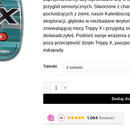
przygód sensorycznych. Stworzone z char
pochodzących z ziemi, nasze Kaleidoscop
eksploracji, głęboko w niezbadane terytor
zniewalającej mocy Trippy X i przygotuj si
doświadczyłeś. Podnieś swoje wrażenia 
poza przeciętność dzięki Trippy X, paszp
eskapady.
Tabletki
Ilość Trippy X
Dodaj d