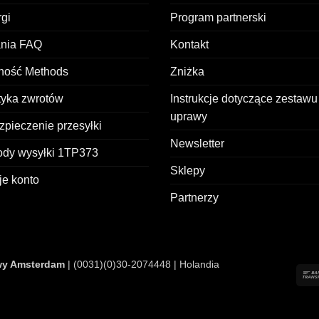
gi
Program partnerski
ania FAQ
Kontakt
tność Methods
Zniżka
tyka zwrotów
Instrukcje dotyczące zestawu
uprawy
pieczenie przesyłki
Newsletter
ody wysyłki 1TP373
Sklepy
je konto
Partnerzy
wy Amsterdam
| (0031)(0)30-2074448 | Holandia