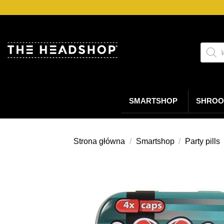
Przejdź
do
treści
Wyszu
produ
SMARTSHOP
SHROO
Strona główna
/
Smartshop
/
Party pills