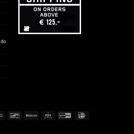
 do
Przelew
Bancontact
BitCoin
Eps
GiroPay
IDeal
bankowy