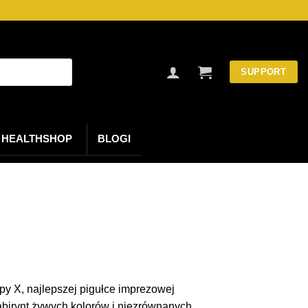
SUPPORT
HEALTHSHOP
BLOGI
py X, najlepszej pigułce imprezowej
abirynt żywych kolorów i niezrównanych