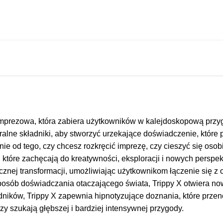
a imprezowa, która zabiera użytkowników w kalejdoskopową prz
ralne składniki, aby stworzyć urzekające doświadczenie, które
nie od tego, czy chcesz rozkręcić imprezę, czy cieszyć się oso
tóre zachęcają do kreatywności, eksploracji i nowych perspek
ycznej transformacji, umożliwiając użytkownikom łączenie się z
posób doświadczania otaczającego świata, Trippy X otwiera now
dników, Trippy X zapewnia hipnotyzujące doznania, które prze
zy szukają głębszej i bardziej intensywnej przygody.