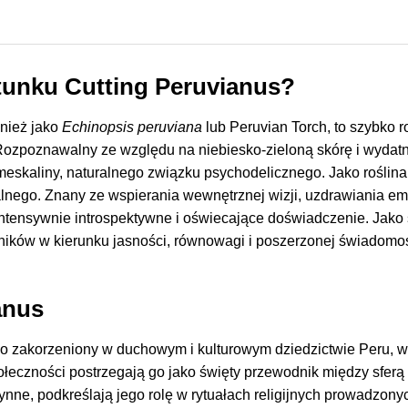
tunku Cutting Peruvianus?
wnież jako
Echinopsis peruviana
lub Peruvian Torch, to szybko
ozpoznawalny ze względu na niebiesko-zieloną skórę i wydatn
skaliny, naturalnego związku psychodelicznego. Jako roślina
nego. Znany ze wspierania wewnętrznej wizji, uzdrawiania em
ntensywnie introspektywne i oświecające doświadczenie. Jako 
ników w kierunku jasności, równowagi i poszerzonej świadomo
anus
ko zakorzeniony w duchowym i kulturowym dziedzictwie Peru, 
eczności postrzegają go jako święty przewodnik między sferą
ątynne, podkreślają jego rolę w rytuałach religijnych prowadz