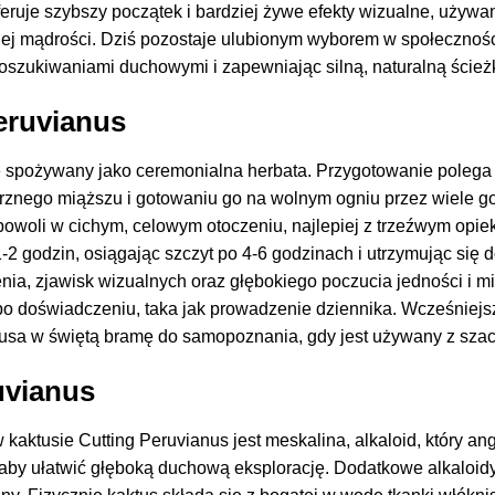
eruje szybszy początek i bardziej żywe efekty wizualne, używ
ej mądrości. Dziś pozostaje ulubionym wyborem w społecznośc
oszukiwaniami duchowymi i zapewniając silną, naturalną ścieżk
eruvianus
e spożywany jako ceremonialna herbata. Przygotowanie polega 
rznego miąższu i gotowaniu go na wolnym ogniu przez wiele go
 powoli w cichym, celowym otoczeniu, najlepiej z trzeźwym opie
1-2 godzin, osiągając szczyt po 4-6 godzinach i utrzymując się
a, zjawisk wizualnych oraz głębokiego poczucia jedności i mi
po doświadczeniu, taka jak prowadzenie dziennika. Wcześniejsz
ktusa w świętą bramę do samopoznania, gdy jest używany z sza
uvianus
tusie Cutting Peruvianus jest meskalina, alkaloid, który anga
 aby ułatwić głęboką duchową eksplorację. Dodatkowe alkaloidy,