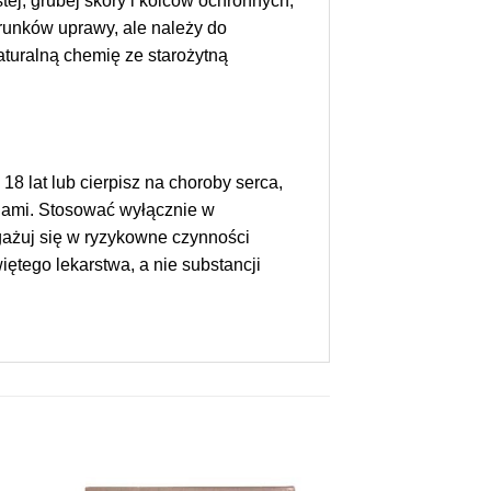
tej, grubej skóry i kolców ochronnych,
arunków uprawy, ale należy do
turalną chemię ze starożytną
18 lat lub cierpisz na choroby serca,
cjami. Stosować wyłącznie w
gażuj się w ryzykowne czynności
ętego lekarstwa, a nie substancji