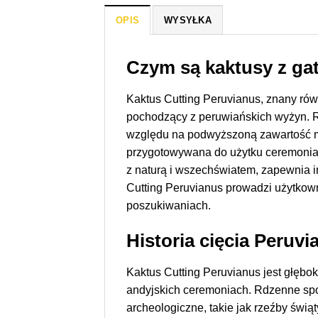
OPIS
WYSYŁKA
Czym są kaktusy z ga
Kaktus Cutting Peruvianus, znany ró
pochodzący z peruwiańskich wyżyn. R
względu na podwyższoną zawartość me
przygotowywana do użytku ceremonial
z naturą i wszechświatem, zapewnia i
Cutting Peruvianus prowadzi użytkow
poszukiwaniach.
Historia cięcia Peruvi
Kaktus Cutting Peruvianus jest głębo
andyjskich ceremoniach. Rdzenne społ
archeologiczne, takie jak rzeźby świ