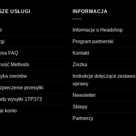
SZE USŁUGI
INFORMACJA
i
Informacje o Headshop
gi
Program partnerski
ania FAQ
Kontakt
tność Methods
Zniżka
tyka zwrotów
Instrukcje dotyczące zestawu
uprawy
pieczenie przesyłki
Newsletter
ody wysyłki 1TP373
Sklepy
je konto
Partnerzy