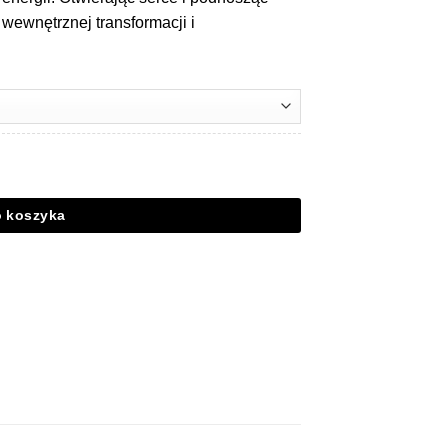
wewnętrznej transformacji i
29 cm
o koszyka