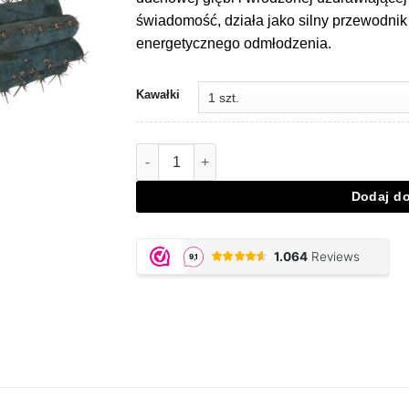
świadomość, działa jako silny przewodnik 
energetycznego odmłodzenia.
Kawałki
Ilość San Pedro Cutting Peruvianus – 25 – 
Dodaj d