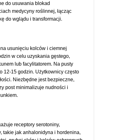
ane do usuwania blokad
iach medycyny roślinnej, łącząc
ę do wglądu i transformacji.
na usunięciu kolców i ciemnej
dzin w celu uzyskania gęstego,
kunem lub facylitatorem. Na pusty
 do 12-15 godzin. Użytkownicy często
łości. Niezbędne jest bezpieczne,
y post minimalizuje nudności i
cunkiem.
żuje receptory serotoniny,
 takie jak anhalonidyna i hordenina,