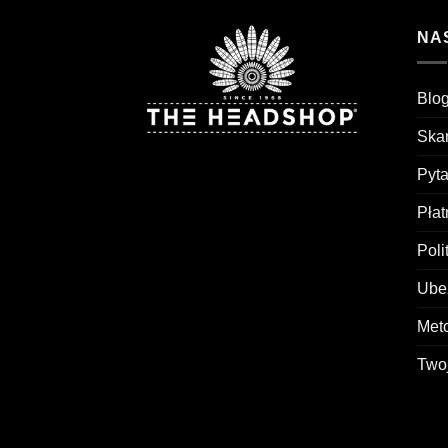
NA
Blog
Skar
Pyt
Pła
Poli
Ubez
Met
Two