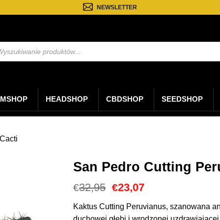
NEWSLETTER
kiwarka
któw
MSHOP
HEADSHOP
CBDSHOP
SEEDSHOP
Cacti
San Pedro Cutting Peru
Cena
Aktualna
32,95
23,07
€
€
Original
cena
wynosiła:
to:
Kaktus Cutting Peruvianus, szanowana andy
€32,95.
€23,07.
duchowej głębi i wrodzonej uzdrawiającej 