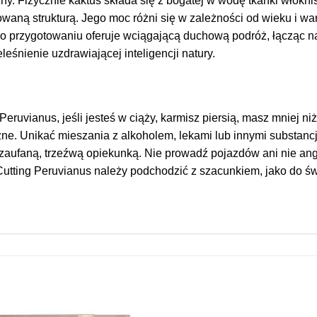
y. Fizycznie kaktus składa się z bogatej w wodę tkanki włóknis
owaną strukturą. Jego moc różni się w zależności od wieku i w
o przygotowaniu oferuje wciągającą duchową podróż, łącząc na
leśnienie uzdrawiającej inteligencji natury.
ruvianus, jeśli jesteś w ciąży, karmisz piersią, masz mniej niż 
czne. Unikać mieszania z alkoholem, lekami lub innymi substan
zaufaną, trzeźwą opiekunką. Nie prowadź pojazdów ani nie an
tting Peruvianus należy podchodzić z szacunkiem, jako do świ