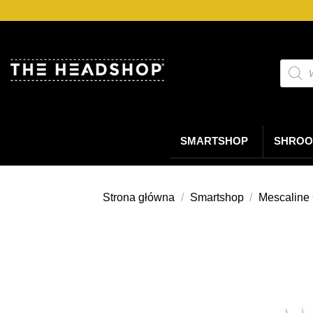
Przejdź
do
treści
Wyszu
produ
SMARTSHOP
SHROO
Strona główna
/
Smartshop
/
Mescaline 