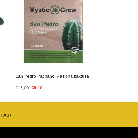
San Pedro Pachanoi Nasiona kaktusa
Cena
Aktualna
€
13,00
€
9,10
Original
cena
wynosiła:
to:
€13,00.
€9,10.
TAJ
!