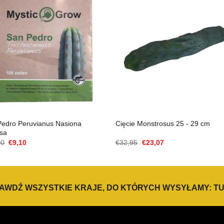
Pedro Peruvianus Nasiona
Cięcie Monstrosus 25 - 29 cm
usa
Cena
Aktualna
Cena
Aktualna
00
€
9,10
€
32,95
€
23,07
Original
cena
Original
cena
wynosiła:
to:
wynosiła:
to:
€13,00.
€9,10.
€32,95.
€23,07.
AWDŹ WSZYSTKIE KRAJE, DO KTÓRYCH WYSYŁAMY:
TU