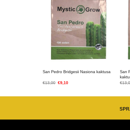
San 
San Pedro Bridgesii Nasiona kaktusa
kakt
Cena
Aktualna
€
13,00
€
9,10
€
13,
Original
cena
wynosiła:
to:
€13,00.
€9,10.
SPR