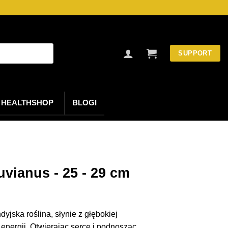
SUPPORT
HEALTHSHOP
BLOGI
vianus - 25 - 29 cm
jska roślina, słynie z głębokiej
energii. Otwierając serce i podnosząc