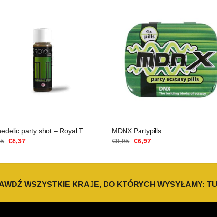
edelic party shot – Royal T
MDNX Partypills
Cena
Aktualna
Cena
Aktualna
95
€
8,37
€
9,95
€
6,97
Original
cena
Original
cena
wynosiła:
to:
wynosiła:
to:
€11,95.
€8,37.
€9,95.
€6,97.
AWDŹ WSZYSTKIE KRAJE, DO KTÓRYCH WYSYŁAMY:
TU