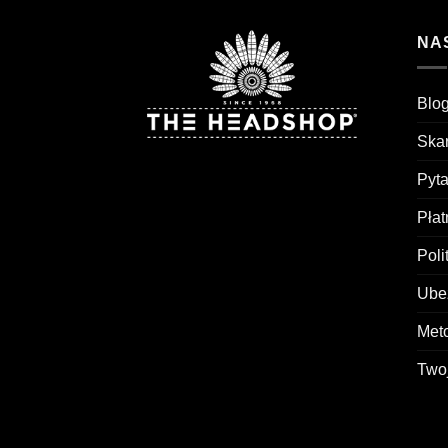
NA
Blog
Skar
Pyt
Pła
Poli
Ubez
Met
Two