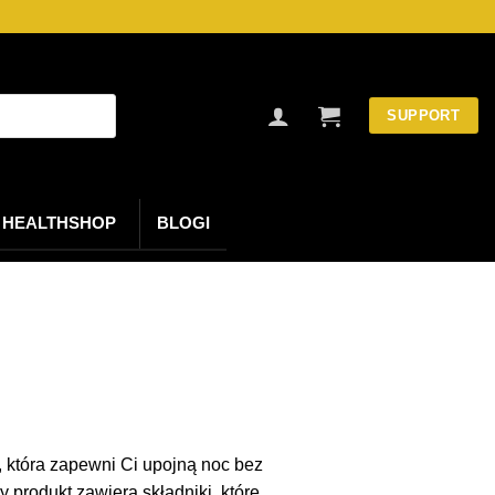
SUPPORT
HEALTHSHOP
BLOGI
 która zapewni Ci upojną noc bez
 produkt zawiera składniki, które