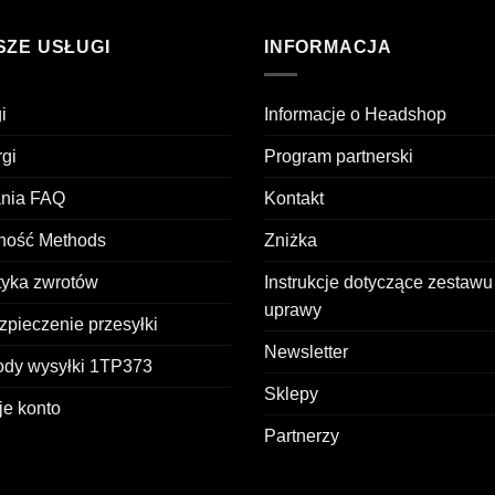
SZE USŁUGI
INFORMACJA
i
Informacje o Headshop
gi
Program partnerski
ania FAQ
Kontakt
tność Methods
Zniżka
tyka zwrotów
Instrukcje dotyczące zestawu
uprawy
pieczenie przesyłki
Newsletter
ody wysyłki 1TP373
Sklepy
je konto
Partnerzy