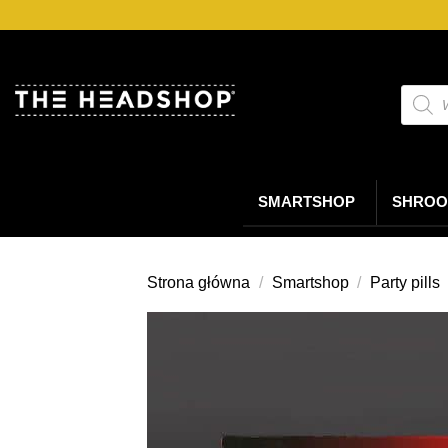
Przejdź
do
treści
Wyszu
produ
SMARTSHOP
SHROO
Strona główna
/
Smartshop
/
Party pills