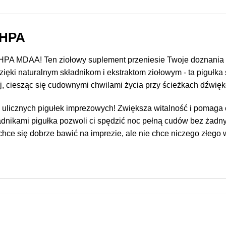
 HPA
? HPA MDAA! Ten ziołowy suplement przeniesie Twoje doznania
ięki naturalnym składnikom i ekstraktom ziołowym - ta pigułka 
j, ciesząc się cudownymi chwilami życia przy ścieżkach dźwięk
 ulicznych pigułek imprezowych! Zwiększa witalność i pomaga
adnikami pigułka pozwoli ci spędzić noc pełną cudów bez żad
o chce się dobrze bawić na imprezie, ale nie chce niczego złego