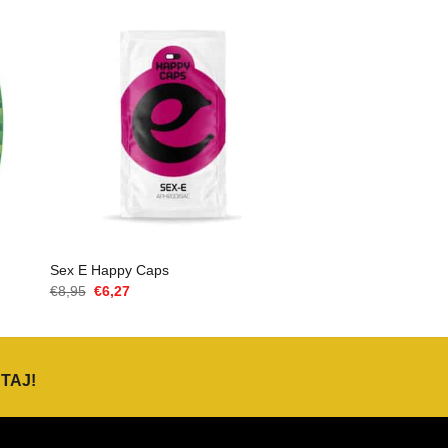
Sex E Happy Caps
Cena
Aktualna
€
8,95
€
6,27
Original
cena
wynosiła:
to:
€8,95.
€6,27.
TAJ
!