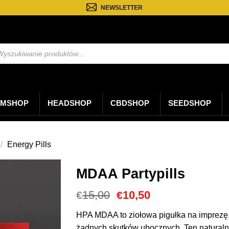
NEWSLETTER
kiwarka
któw
MSHOP
HEADSHOP
CBDSHOP
SEEDSHOP
/
Energy Pills
MDAA Partypills
Cena
Aktualna
15,00
10,50
€
€
Original
cena
wynosiła:
to:
HPA MDAA to ziołowa pigułka na imprezę,
€15,00.
€10,50.
żadnych skutków ubocznych. Ten naturalny