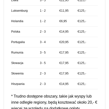
Litwa
3 - 5
€22,95
€125,-
Luksemburg
1 - 2
€11,95
€125,-
Holandia
1 - 2
€6,95
€125,-
Polska
2 - 3
€14,95
€125,-
Portugalia
3 - 4
€20,95
€125,-
Rumunia
3 - 5
€17,95
€125,-
Słowacja
3 - 5
€17,95
€125,-
Słowenia
2 - 3
€17,95
€125,-
Hiszpania
2 - 3
€14,95
€125,-
* Trudno dostępne obszary, takie jak wyspy lub
inne odległe regiony, będą kosztować około 20,- €
więcej ze względu na dodatkowe opłaty