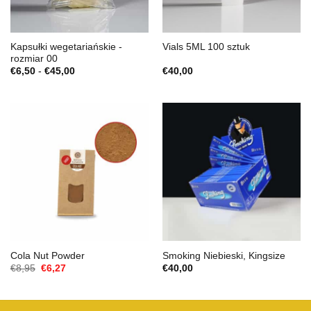
Kapsułki wegetariańskie -
Vials 5ML 100 sztuk
rozmiar 00
Zakres
€
6,50
-
€
45,00
€
40,00
cen:
€6,50
do
€45,00
Cola Nut Powder
Smoking Niebieski, Kingsize
Cena
Aktualna
€
8,95
€
6,27
€
40,00
Original
cena
wynosiła:
to:
€8,95.
€6,27.