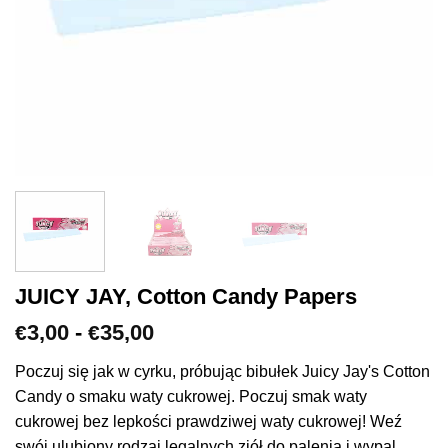
JUICY JAY, Cotton Candy Papers
Zakres
3,00
-
35,00
€
€
cen:
€3,00
Poczuj się jak w cyrku, próbując bibułek Juicy Jay's Cotton
do
Candy o smaku waty cukrowej. Poczuj smak waty
€35,00
cukrowej bez lepkości prawdziwej waty cukrowej! Weź
swój ulubiony rodzaj legalnych ziół do palenia i wypal