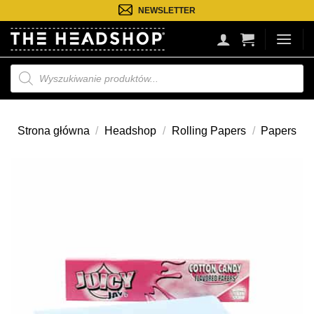
Przejdź
NEWSLETTER
do
treści
Wyszukiwarka
produktów
Strona główna
/
Headshop
/
Rolling Papers
/
Papers