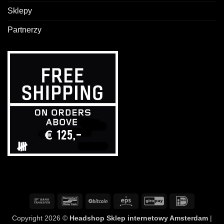
Sklepy
Partnerzy
Przelew
Bancontact
BitCoin
Eps
GiroPay
IDeal
bankowy
Copyright 2026 ©
Headshop Sklep internetowy Amsterdam
|