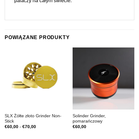
palaczy na całym świecie.
POWIĄZANE PRODUKTY
SLX Żółte złoto Grinder Non-
Solinder Grinder,
Stick
pomarańczowy
Zakres
€
60,00
-
€
70,00
€
60,00
cen:
€60,00
do