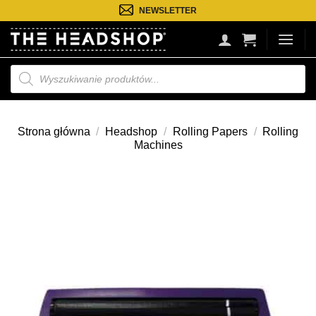
Przejdź
NEWSLETTER
do
treści
Wyszukiwarka
produktów
Strona główna
/
Headshop
/
Rolling Papers
/
Rolling
Machines