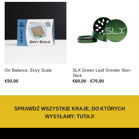
€70,00
SLX Green Leaf Grinder Non-
On Balance, Envy Scale
Stick
Zakres
€
50,00
€
60,00
-
€
70,00
cen:
€60,00
do
€70,00
SPRAWDŹ WSZYSTKIE KRAJE, DO KTÓRYCH
WYSYŁAMY:
TUTAJ
!