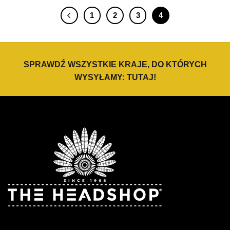
1
2
3
4
SPRAWDŹ WSZYSTKIE KRAJE, DO KTÓRYCH
WYSYŁAMY:
TUTAJ
!