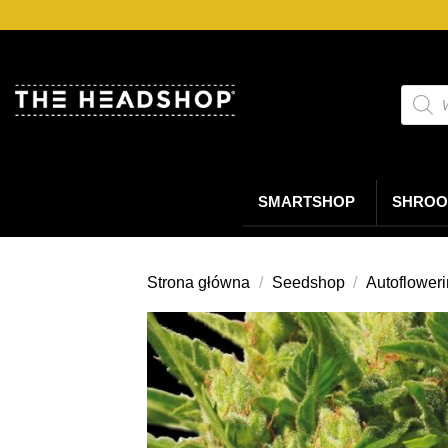
Przejdź
do
treści
Wyszu
produ
SMARTSHOP
SHROO
Strona główna
/
Seedshop
/
Autoflower