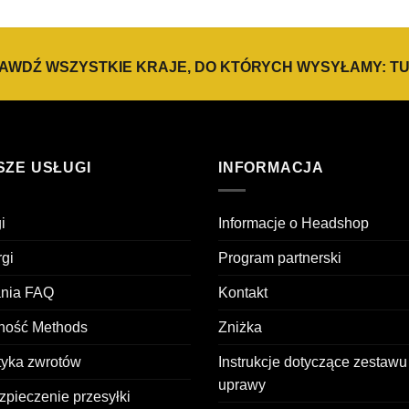
€17,50
€22,50
do
do
€25,00
€30,00
AWDŹ WSZYSTKIE KRAJE, DO KTÓRYCH WYSYŁAMY:
TU
SZE USŁUGI
INFORMACJA
i
Informacje o Headshop
gi
Program partnerski
ania FAQ
Kontakt
tność Methods
Zniżka
tyka zwrotów
Instrukcje dotyczące zestawu
uprawy
pieczenie przesyłki